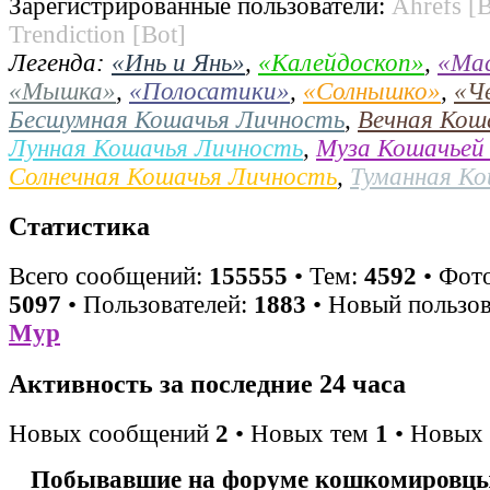
Зарегистрированные пользователи:
Ahrefs [B
Trendiction [Bot]
Легенда:
«Инь и Янь»
,
«Калейдоскоп»
,
«Ма
«Мышка»
,
«Полосатики»
,
«Солнышко»
,
«Ч
Бесшумная Кошачья Личность
,
Вечная Кош
Лунная Кошачья Личность
,
Муза Кошачьей
Солнечная Кошачья Личность
,
Туманная К
Статистика
Всего сообщений:
155555
• Тем:
4592
• Фото
5097
• Пользователей:
1883
• Новый пользов
Мур
Активность за последние 24 часа
Новых сообщений
2
• Новых тем
1
• Новых 
Побывавшие на форуме кошкомировцы 