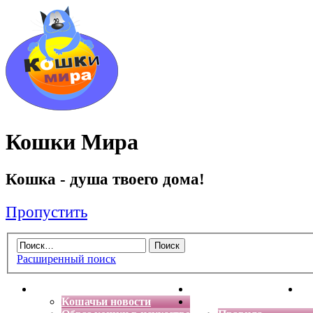
Кошки Мира
Кошка - душа твоего дома!
Пропустить
Расширенный поиск
Главная
Энциклопедия кошек
Де
Кошачьи новости
Форум