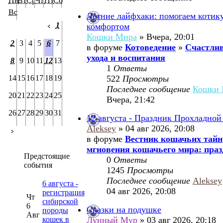
Пн
Вт
Ср
Чт
Пт
Сб
Вс
Летние лайфхаки: помогаем котик
1
комфортом
Кошки Мира
» Вчера, 20:01
2
3
4
5
6
7
в форуме
Котоведение
»
Счастлив
ухода и воспитания
8
9
10
11
12
13
1
Ответы
14
15
16
17
18
19
522
Просмотры
Последнее сообщение
Кошки 
20
21
22
23
24
25
Вчера, 21:42
26
27
28
29
30
31
12 августа - Праздник Прохладной
Aleksey
» 04 авг 2026, 20:08
в форуме
Вестник кошачьих тайн
мгновения кошачьего мира: праз
Предстоящие
0
Ответы
события
1245
Просмотры
Последнее сообщение
Aleksey
6 августа -
04 авг 2026, 20:08
регистрация
Чт
сибирской
6
Сказки на подушке
породы
Авг
кошек в
Лунный Мур
» 03 авг 2026, 20:18