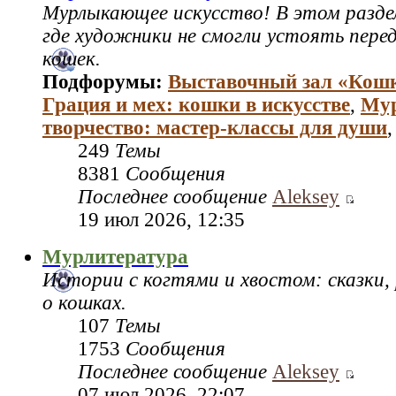
Мурлыкающее искусство! В этом раздел
где художники не смогли устоять пере
кошек.
Подфорумы:
Выставочный зал «Кош
Грация и мех: кошки в искусстве
,
Му
творчество: мастер‑классы для души
249
Темы
8381
Сообщения
Последнее сообщение
Aleksey
19 июл 2026, 12:35
Мурлитература
Истории с когтями и хвостом: сказки,
о кошках.
107
Темы
1753
Сообщения
Последнее сообщение
Aleksey
07 июл 2026, 22:07