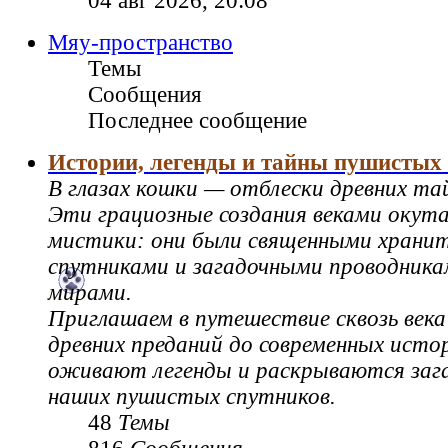
04 авг 2026, 20:08
Мяу-пространство
Темы
Сообщения
Последнее сообщение
Истории, легенды и тайны пушистых
В глазах кошки — отблески древних та
Эти грациозные создания веками окут
мистики: они были священными храни
спутниками и загадочными проводник
мирами.
Приглашаем в путешествие сквозь века
древних преданий до современных истор
оживают легенды и раскрываются зага
наших пушистых спутников.
48
Темы