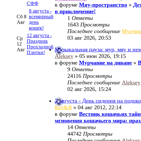
СФФ
в форуме
Мяу-пространство
»
Де
8 августа -
в приключение!
Сб 8
всемирный
1
Ответы
Авг
день
1643
Просмотры
кошек!
Последнее сообщение
Мурчи
12 августа -
03 авг 2026, 20:53
Ср
Праздник
12
Прохладной
Музыкальная пауза: мур, мяу и не
Авг
Плитки!
Aleksey
» 05 июн 2026, 19:15
в форуме
Мурчание на диване
»
В
9
Ответы
24116
Просмотры
Последнее сообщение
Aleksey
02 авг 2026, 15:24
2 августа - День сидения на подок
Кот&Я
» 04 авг 2012, 22:14
в форуме
Вестник кошачьих тайн
мгновения кошачьего мира: праз
14
Ответы
44742
Просмотры
Последнее сообщение
Aleksey