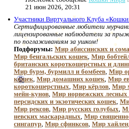
21 июн 2026, 20:31
Участники Виртуального Клуба «Кошк
Сертифицированные любители мурчани
лицензированные наблюдатели за пры
по поглаживаниям за ушком!
Подфорумы:
Мир абиссинских и сом
Мир бенгальских кошек
,
Мир бобтей
британских короткошерстных и дли
Мир бурм, бурмилл и бомбеев
,
Мир о
кошек
,
Мир домашних кошек
,
Мир е
короткошерстных
,
Мир кёрлов
,
Мир 
мейн-кунов
,
Мир норвежских лесных
персидских и экзотических кошек
,
Ми
Мир рексов
,
Мир русских голубых
,
М
невских маскарадных
,
Мир священно
сингапур
,
Мир сфинксов
,
Мир хайлен