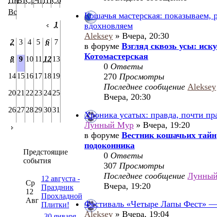
Пн
Вт
Ср
Чт
Пт
Сб
Вс
Кошачья мастерская: показываем, 
1
вдохновляем
Aleksey
» Вчера, 20:30
2
3
4
5
6
7
в форуме
Взгляд сквозь усы: иск
Котомастерская
8
9
10
11
12
13
0
Ответы
14
15
16
17
18
19
270
Просмотры
Последнее сообщение
Aleksey
20
21
22
23
24
25
Вчера, 20:30
26
27
28
29
30
31
Хроника усатых: правда, почти пр
Лунный Мур
» Вчера, 19:20
в форуме
Вестник кошачьих тайн
подоконника
Предстоящие
0
Ответы
события
307
Просмотры
Последнее сообщение
Лунны
12 августа -
Ср
Вчера, 19:20
Праздник
12
Прохладной
Авг
Фестиваль «Четыре Лапы Фест» — 
Плитки!
Aleksey
» Вчера, 19:04
30 января