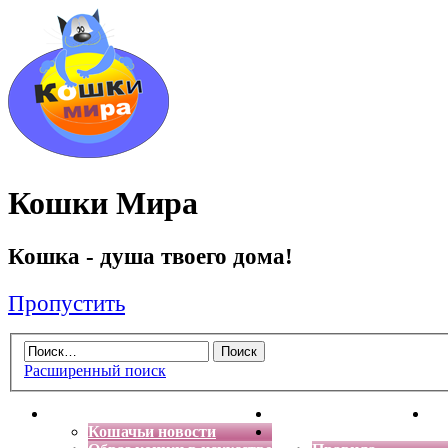
Кошки Мира
Кошка - душа твоего дома!
Пропустить
Расширенный поиск
Главная
Энциклопедия кошек
Де
Кошачьи новости
Форум