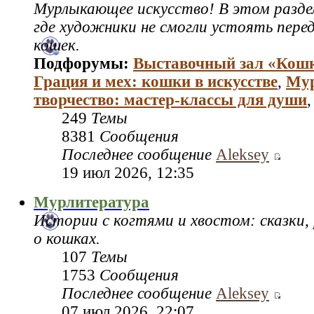
Мурлыкающее искусство! В этом раздел
где художники не смогли устоять пере
кошек.
Подфорумы:
Выставочный зал «Кош
Грация и мех: кошки в искусстве
,
Му
творчество: мастер‑классы для души
249
Темы
8381
Сообщения
Последнее сообщение
Aleksey
19 июл 2026, 12:35
Мурлитература
Истории с когтями и хвостом: сказки,
о кошках.
107
Темы
1753
Сообщения
Последнее сообщение
Aleksey
07 июл 2026, 22:07