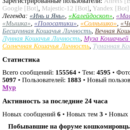
Зарегистрированные пользователи:
Ahrefs [B
Google [Bot]
,
Majestic-12 [Bot]
,
Yandex [Bot]
Легенда:
«Инь и Янь»
,
«Калейдоскоп»
,
«Ма
«Мышка»
,
«Полосатики»
,
«Солнышко»
,
«Ч
Бесшумная Кошачья Личность
,
Вечная Кош
Лунная Кошачья Личность
,
Муза Кошачьей
Солнечная Кошачья Личность
,
Туманная К
Статистика
Всего сообщений:
155564
• Тем:
4595
• Фото
5097
• Пользователей:
1883
• Новый пользов
Мур
Активность за последние 24 часа
Новых сообщений
6
• Новых тем
3
• Новых 
Побывавшие на форуме кошкомировцы 