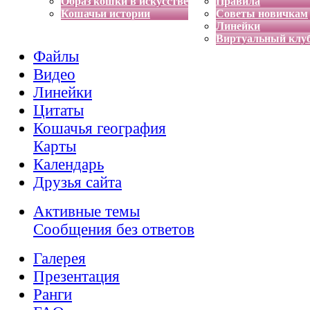
Образ кошки в искусстве
Правила
Кошачьи истории
Советы новичкам
Линейки
Виртуальный клу
Файлы
Видео
Линейки
Цитаты
Кошачья география
Карты
Календарь
Друзья сайта
Активные темы
Сообщения без ответов
Галерея
Презентация
Ранги