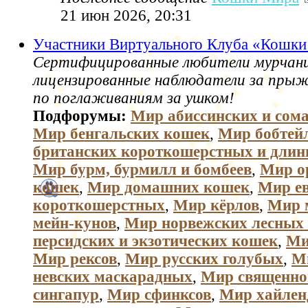
21 июн 2026, 20:31
Участники Виртуального Клуба «Кошк
Сертифицированные любители мурчани
лицензированные наблюдатели за пры
по поглаживаниям за ушком!
Подфорумы:
Мир абиссинских и сом
Мир бенгальских кошек
,
Мир бобтей
британских короткошерстных и дли
Мир бурм, бурмилл и бомбеев
,
Мир о
кошек
,
Мир домашних кошек
,
Мир е
короткошерстных
,
Мир кёрлов
,
Мир 
мейн-кунов
,
Мир норвежских лесных
персидских и экзотических кошек
,
Ми
Мир рексов
,
Мир русских голубых
,
М
невских маскарадных
,
Мир священно
сингапур
,
Мир сфинксов
,
Мир хайлен