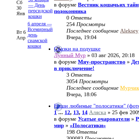
Сб
в форуме
Вестник кошачьих тайн
— День
30
персидской
подоконника
Янв
кошки
0
Ответы
6 апреля —
254
Просмотры
Всемирный
Последнее сообщение
Aleksey
Вт 6
день
Вчера, 19:04
Апр
сиамской
кошки
Сказки на подушке
Лунный Мур
» 03 авг 2026, 20:18
в форуме
Мяу-пространство
»
Де
в приключение!
3
Ответы
3054
Просмотры
Последнее сообщение
Мурчи
Вчера, 18:06
Наши любимые "полосатики" (фот
1
...
12
,
13
,
14
Аляска
» 25 фев 200
в форуме
Усатые очарователи
»
Р
мир
»
«Полосатики»
198
Ответы
300083
Просмотры