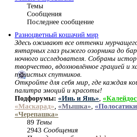
Темы
Сообщения
Последнее сообщение
Разноцветный кошачий мир
Здесь оживают все оттенки мурчащег
янтарных глаз рыжего озорника до ба
ночного исследователя. Собраны истор
творчество, вдохновлённое грацией и 
пушистых спутников.
Откройте для себя мир, где каждая ко
палитра эмоций и красоты!
Подфорумы:
«Инь и Янь»
,
«Калейдос
«Маскарад»
,
«Мышка»
,
«Полосатики
«Черепашка»
89
Темы
2943
Сообщения