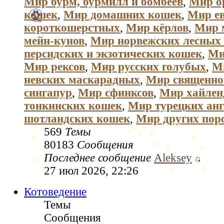
Мир бурм, бурмилл и бомбеев
,
Мир о
кошек
,
Мир домашних кошек
,
Мир е
короткошерстных
,
Мир кёрлов
,
Мир 
мейн-кунов
,
Мир норвежских лесных
персидских и экзотических кошек
,
Ми
Мир рексов
,
Мир русских голубых
,
М
невских маскарадных
,
Мир священно
сингапур
,
Мир сфинксов
,
Мир хайлен
тонкинских кошек
,
Мир турецких анг
шотландских кошек
,
Мир других пор
569
Темы
80183
Сообщения
Последнее сообщение
Aleksey
27 июл 2026, 22:26
Котоведение
Темы
Сообщения