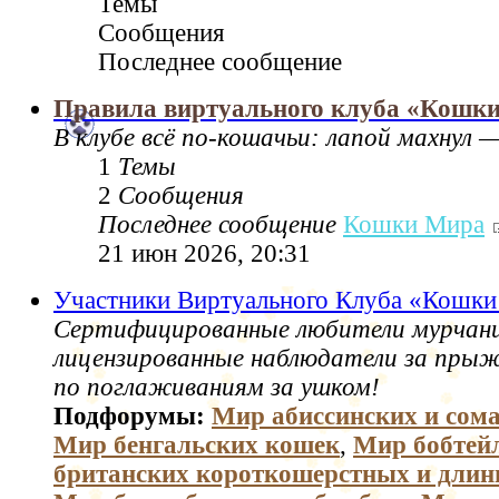
Темы
Сообщения
Последнее сообщение
Правила виртуального клуба «Кошк
В клубе всё по‑кошачьи: лапой махнул —
1
Темы
2
Сообщения
Последнее сообщение
Кошки Мира
21 июн 2026, 20:31
Участники Виртуального Клуба «Кошк
Сертифицированные любители мурчани
лицензированные наблюдатели за пры
по поглаживаниям за ушком!
Подфорумы:
Мир абиссинских и сом
Мир бенгальских кошек
,
Мир бобтей
британских короткошерстных и дли