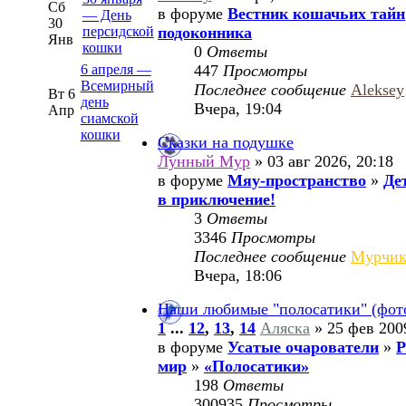
Сб
в форуме
Вестник кошачьих тайн
— День
30
персидской
подоконника
Янв
кошки
0
Ответы
6 апреля —
447
Просмотры
Всемирный
Последнее сообщение
Aleksey
Вт 6
день
Вчера, 19:04
Апр
сиамской
кошки
Сказки на подушке
Лунный Мур
» 03 авг 2026, 20:18
в форуме
Мяу-пространство
»
Де
в приключение!
3
Ответы
3346
Просмотры
Последнее сообщение
Мурчи
Вчера, 18:06
Наши любимые "полосатики" (фот
1
...
12
,
13
,
14
Аляска
» 25 фев 200
в форуме
Усатые очарователи
»
Р
мир
»
«Полосатики»
198
Ответы
300935
Просмотры