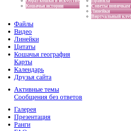
Образ кошки в искусстве
Правила
Кошачьи истории
Советы новичкам
Линейки
Виртуальный клу
Файлы
Видео
Линейки
Цитаты
Кошачья география
Карты
Календарь
Друзья сайта
Активные темы
Сообщения без ответов
Галерея
Презентация
Ранги