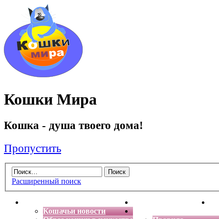
Кошки Мира
Кошка - душа твоего дома!
Пропустить
Расширенный поиск
Главная
Энциклопедия кошек
Де
Кошачьи новости
Форум