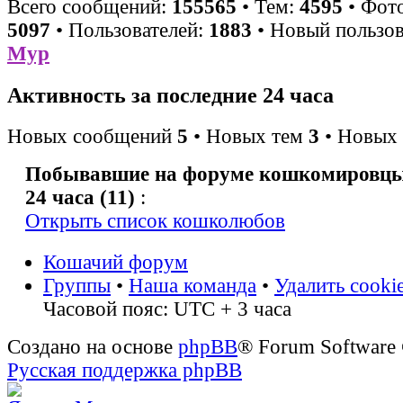
Всего сообщений:
155565
• Тем:
4595
• Фото
5097
• Пользователей:
1883
• Новый пользов
Мур
Активность за последние 24 часа
Новых сообщений
5
• Новых тем
3
• Новых 
Побывавшие на форуме кошкомировцы 
24 часа (11)
:
Открыть список кошколюбов
Кошачий форум
Группы
•
Наша команда
•
Удалить cooki
Часовой пояс: UTC + 3 часа
Создано на основе
phpBB
® Forum Software
Русская поддержка phpBB