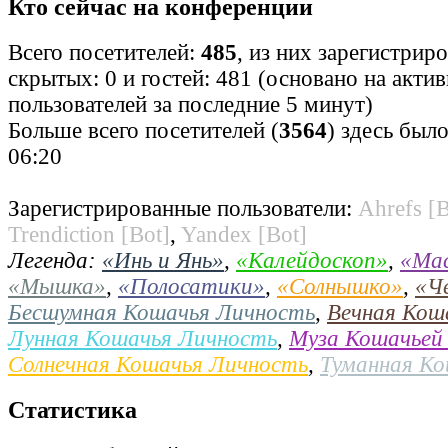
Кто сейчас на конференции
Всего посетителей:
485
, из них зарегистрир
скрытых: 0 и гостей: 481 (основано на акти
пользователей за последние 5 минут)
Больше всего посетителей (
3564
) здесь было
06:20
Зарегистрированные пользователи:
Ahrefs [B
Trendiction [Bot]
,
Yandex [Bot]
Легенда:
«Инь и Янь»
,
«Калейдоскоп»
,
«Ма
«Мышка»
,
«Полосатики»
,
«Солнышко»
,
«Ч
Бесшумная Кошачья Личность
,
Вечная Кош
Лунная Кошачья Личность
,
Муза Кошачьей
Солнечная Кошачья Личность
,
Туманная К
Статистика