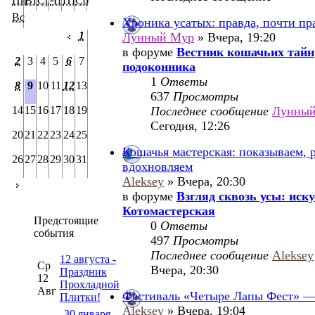
Пн
Вт
Ср
Чт
Пт
Сб
Вс
Хроника усатых: правда, почти пр
1
Лунный Мур
» Вчера, 19:20
в форуме
Вестник кошачьих тайн
2
3
4
5
6
7
подоконника
1
Ответы
8
9
10
11
12
13
637
Просмотры
14
15
16
17
18
19
Последнее сообщение
Лунны
Сегодня, 12:26
20
21
22
23
24
25
Кошачья мастерская: показываем, 
26
27
28
29
30
31
вдохновляем
Aleksey
» Вчера, 20:30
в форуме
Взгляд сквозь усы: иск
Котомастерская
Предстоящие
0
Ответы
события
497
Просмотры
Последнее сообщение
Aleksey
12 августа -
Ср
Вчера, 20:30
Праздник
12
Прохладной
Авг
Фестиваль «Четыре Лапы Фест» — 
Плитки!
Aleksey
» Вчера, 19:04
30 января