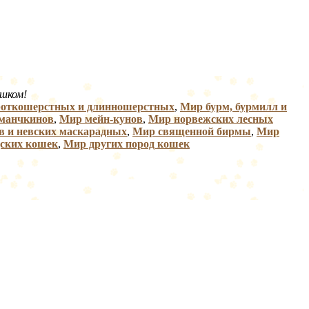
ушком!
роткошерстных и длинношерстных
,
Мир бурм, бурмилл и
манчкинов
,
Мир мейн-кунов
,
Мир норвежских лесных
в и невских маскарадных
,
Мир священной бирмы
,
Мир
ских кошек
,
Мир других пород кошек