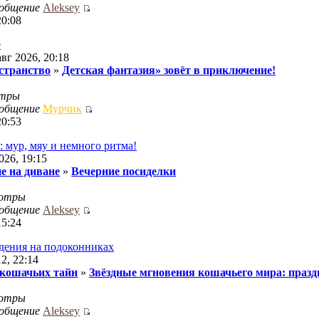
ообщение
Aleksey
20:08
е
авг 2026, 20:18
странство
»
Детская фантазия» зовёт в приключение!
отры
ообщение
Мурчик
20:53
: мур, мяу и немного ритма!
026, 19:15
е на диване
»
Вечерние посиделки
отры
ообщение
Aleksey
15:24
идения на подоконниках
2, 22:14
 кошачьих тайн
»
Звёздные мгновения кошачьего мира: празд
отры
ообщение
Aleksey