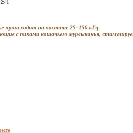
12:41
нье происходит на частоте 25–150 кГц.
ающие с пиками кошачьего мурлыканья, стимулируе
месте