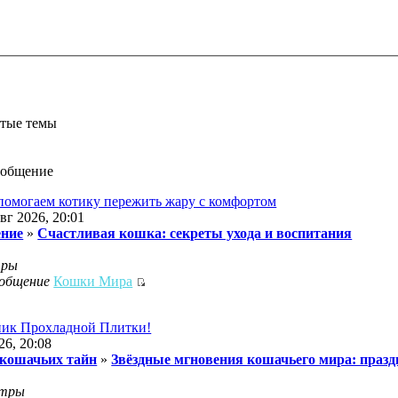
утые темы
ообщение
помогаем котику пережить жару с комфортом
вг 2026, 20:01
ение
»
Счастливая кошка: секреты ухода и воспитания
тры
ообщение
Кошки Мира
дник Прохладной Плитки!
26, 20:08
 кошачьих тайн
»
Звёздные мгновения кошачьего мира: празд
отры