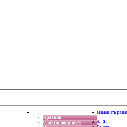
тская фантазия
Форум
Изменить разм
Правила
Файлы
Советы новичкам
Видео