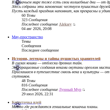
В кошачьем мире тоже есть свои волшебные дни — от д
Здесь собраны эти мгновения: чествуем пушистых друзе
Пусть каждый праздник напомнит, как прекрасны и уди
60
Темы
323
Сообщения
Последнее сообщение
Aleksey
04 авг 2026, 20:08
Мяу-пространство
Темы
Сообщения
Последнее сообщение
Истории, легенды и тайны пушистых хранителей
В глазах кошки — отблески древних тайн.
Эти грациозные создания веками окутаны ореолом мист
Приглашаем в путешествие сквозь века и культуры — от
спутников.
48
Темы
816
Сообщения
Последнее сообщение
Лунный Мур
29 июл 2026, 22:31
Когтеточка идей
Место где рождаются гениальные кошачьи планы.