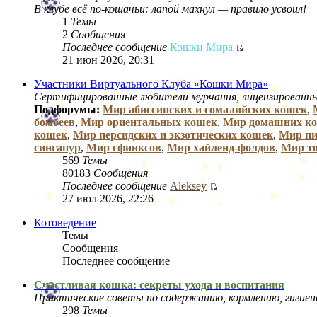
В клубе всё по‑кошачьи: лапой махнул — правило усвоил!
1
Темы
2
Сообщения
Последнее сообщение
Кошки Мира
21 июн 2026, 20:31
Участники Виртуального Клуба «Кошки Мира»
Сертифицированные любители мурчания, лицензированны
Подфорумы:
Мир абиссинских и сомалийских кошек
,
бомбеев
,
Мир ориентальных кошек
,
Мир домашних к
кошек
,
Мир персидских и экзотических кошек
,
Мир пи
сингапур
,
Мир сфинксов
,
Мир хайленд-фолдов
,
Мир т
569
Темы
80183
Сообщения
Последнее сообщение
Aleksey
27 июл 2026, 22:26
Котоведение
Темы
Сообщения
Последнее сообщение
Счастливая кошка: секреты ухода и воспитания
Практические советы по содержанию, кормлению, гигиен
298
Темы