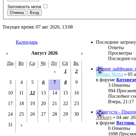
Запомнить меня
Текущее время: 07 авг 2026, 13:08
Календарь
Последние затрон
Ответы
Август 2026
Просмотры
Последнее с
Пн
Вт
Ср
Чт
Пт
Сб
Вс
Летние лайфхаки: 
1
2
Кошки Мира
» 05 а
в форуме
Котовед
3
4
5
6
7
8
9
3
Ответы
994
Просмо
10
11
12
13
14
15
16
Последнее с
Вчера, 21:17
17
18
19
20
21
22
23
12 августа - Праз
24
25
26
27
28
29
30
Aleksey
» 04 авг 20
в форуме
Вестник
31
0
Ответы
1698
Просм