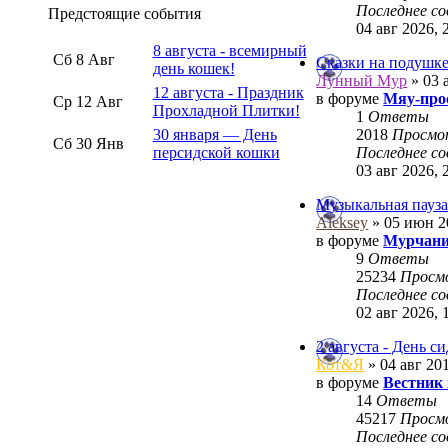
Последнее с
Предстоящие события
04 авг 2026, 
8 августа - всемирный
Сб 8 Авг
Сказки на подушк
день кошек!
Лунный Мур
» 03 
12 августа - Праздник
в форуме
Мяу-про
Ср 12 Авг
Прохладной Плитки!
1
Ответы
2018
Просм
30 января — День
Сб 30 Янв
Последнее с
персидской кошки
03 авг 2026, 
Музыкальная пауза
Aleksey
» 05 июн 2
в форуме
Мурчани
9
Ответы
25234
Просм
Последнее с
02 авг 2026, 
2 августа - День с
Кот&Я
» 04 авг 201
в форуме
Вестник
14
Ответы
45217
Просм
Последнее с