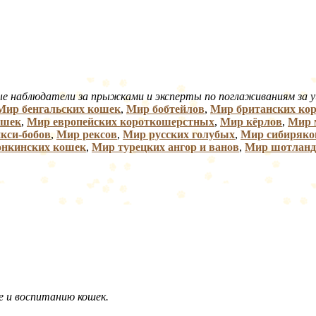
е наблюдатели за прыжками и эксперты по поглаживаниям за 
Мир бенгальских кошек
,
Мир бобтейлов
,
Мир британских ко
ошек
,
Мир европейских короткошерстных
,
Мир кёрлов
,
Мир 
кси-бобов
,
Мир рексов
,
Мир русских голубых
,
Мир сибиряко
онкинских кошек
,
Мир турецких ангор и ванов
,
Мир шотланд
е и воспитанию кошек.