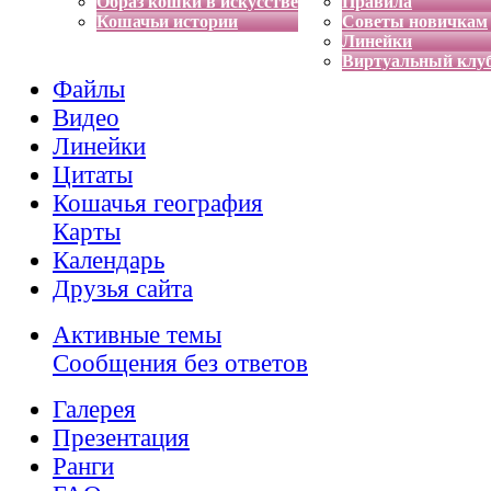
Образ кошки в искусстве
Правила
Кошачьи истории
Советы новичкам
Линейки
Виртуальный клу
Файлы
Видео
Линейки
Цитаты
Кошачья география
Карты
Календарь
Друзья сайта
Активные темы
Сообщения без ответов
Галерея
Презентация
Ранги