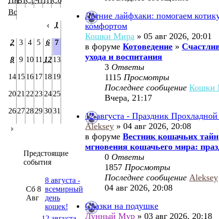
Пн
Вт
Ср
Чт
Пт
Сб
Вс
Летние лайфхаки: помогаем котик
1
комфортом
Кошки Мира
» 05 авг 2026, 20:01
2
3
4
5
6
7
в форуме
Котоведение
»
Счастлив
ухода и воспитания
8
9
10
11
12
13
3
Ответы
14
15
16
17
18
19
1115
Просмотры
Последнее сообщение
Кошки 
20
21
22
23
24
25
Вчера, 21:17
26
27
28
29
30
31
12 августа - Праздник Прохладной
Aleksey
» 04 авг 2026, 20:08
в форуме
Вестник кошачьих тайн
мгновения кошачьего мира: праз
Предстоящие
0
Ответы
события
1857
Просмотры
Последнее сообщение
Aleksey
8 августа -
04 авг 2026, 20:08
Сб 8
всемирный
Авг
день
Сказки на подушке
кошек!
Лунный Мур
» 03 авг 2026, 20:18
12 августа -