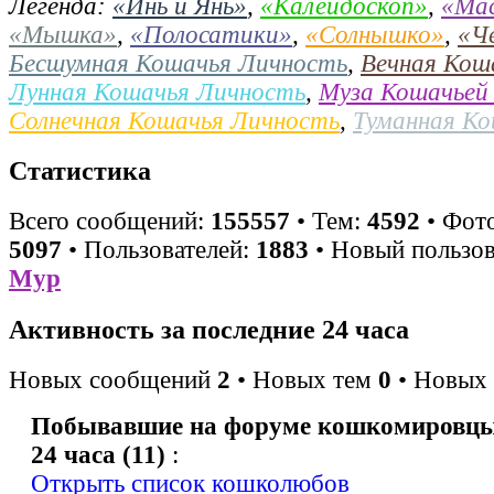
Легенда:
«Инь и Янь»
,
«Калейдоскоп»
,
«Ма
«Мышка»
,
«Полосатики»
,
«Солнышко»
,
«Ч
Бесшумная Кошачья Личность
,
Вечная Кош
Лунная Кошачья Личность
,
Муза Кошачьей
Солнечная Кошачья Личность
,
Туманная К
Статистика
Всего сообщений:
155557
• Тем:
4592
• Фото
5097
• Пользователей:
1883
• Новый пользов
Мур
Активность за последние 24 часа
Новых сообщений
2
• Новых тем
0
• Новых 
Побывавшие на форуме кошкомировцы 
24 часа (11)
:
Открыть список кошколюбов