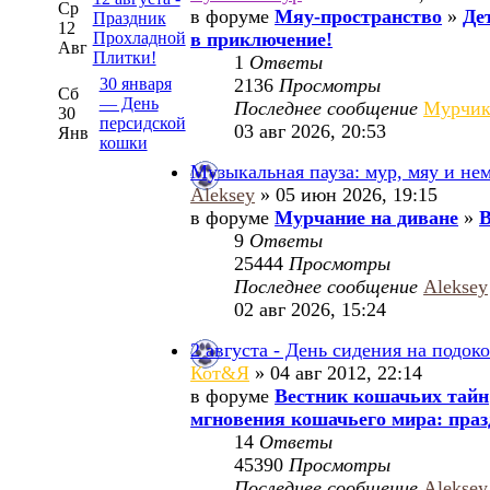
Ср
в форуме
Мяу-пространство
»
Де
Праздник
12
Прохладной
в приключение!
Авг
Плитки!
1
Ответы
30 января
2136
Просмотры
Сб
— День
Последнее сообщение
Мурчи
30
персидской
03 авг 2026, 20:53
Янв
кошки
Музыкальная пауза: мур, мяу и не
Aleksey
» 05 июн 2026, 19:15
в форуме
Мурчание на диване
»
В
9
Ответы
25444
Просмотры
Последнее сообщение
Aleksey
02 авг 2026, 15:24
2 августа - День сидения на подок
Кот&Я
» 04 авг 2012, 22:14
в форуме
Вестник кошачьих тайн
мгновения кошачьего мира: праз
14
Ответы
45390
Просмотры
Последнее сообщение
Aleksey