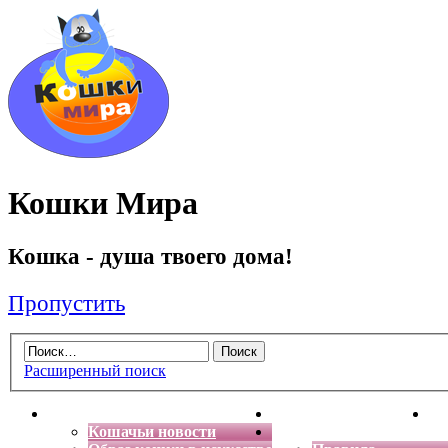
Кошки Мира
Кошка - душа твоего дома!
Пропустить
Расширенный поиск
Главная
Энциклопедия кошек
Де
Кошачьи новости
Форум