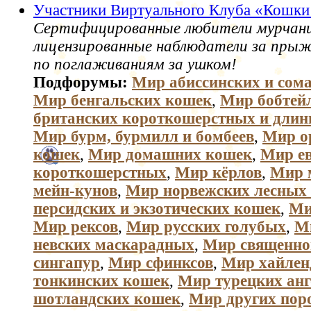
Участники Виртуального Клуба «Кошк
Сертифицированные любители мурчани
лицензированные наблюдатели за пры
по поглаживаниям за ушком!
Подфорумы:
Мир абиссинских и сом
Мир бенгальских кошек
,
Мир бобтей
британских короткошерстных и дли
Мир бурм, бурмилл и бомбеев
,
Мир о
кошек
,
Мир домашних кошек
,
Мир е
короткошерстных
,
Мир кёрлов
,
Мир 
мейн-кунов
,
Мир норвежских лесных
персидских и экзотических кошек
,
Ми
Мир рексов
,
Мир русских голубых
,
М
невских маскарадных
,
Мир священно
сингапур
,
Мир сфинксов
,
Мир хайлен
тонкинских кошек
,
Мир турецких анг
шотландских кошек
,
Мир других пор