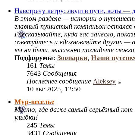
Навстречу ветру: люди в пути, коты — 
В этом разделе — истории о путешест
главный пушистый компаньон остался 
Рассказывайте, куда вас занесло, пок
советуйтесь и вдохновляйте других — а
вы ни были, мысленно погладьте своего
Подфорумы:
Зоопарки
,
Наши путеше
161
Темы
7643
Сообщения
Последнее сообщение
Aleksey
10 авг 2025, 12:50
Мур-веселье
Место, где даже самый серьёзный кот
улыбки!
245
Темы
3431
Сообщения