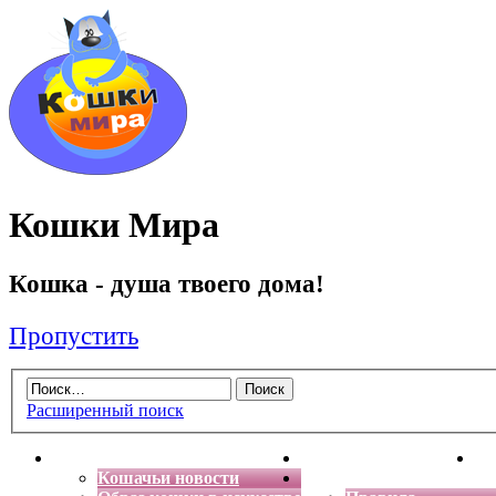
Кошки Мира
Кошка - душа твоего дома!
Пропустить
Расширенный поиск
Главная
Энциклопедия кошек
Де
Кошачьи новости
Форум