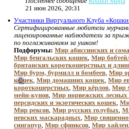
Последнее сообщение
Кошки Мира
21 июн 2026, 20:31
Участники Виртуального Клуба «Кошк
Сертифицированные любители мурчани
лицензированные наблюдатели за пры
по поглаживаниям за ушком!
Подфорумы:
Мир абиссинских и сом
Мир бенгальских кошек
,
Мир бобтей
британских короткошерстных и дли
Мир бурм, бурмилл и бомбеев
,
Мир о
кошек
,
Мир домашних кошек
,
Мир е
короткошерстных
,
Мир кёрлов
,
Мир 
мейн-кунов
,
Мир норвежских лесных
персидских и экзотических кошек
,
Ми
Мир рексов
,
Мир русских голубых
,
М
невских маскарадных
,
Мир священно
сингапур
,
Мир сфинксов
,
Мир хайлен