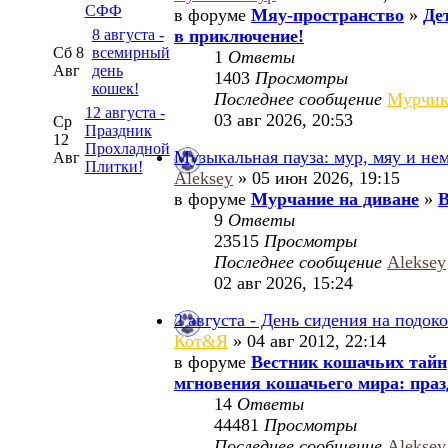
СФФ
в форуме
Мяу-пространство
»
Де
8 августа -
в приключение!
Сб 8
всемирный
1
Ответы
Авг
день
1403
Просмотры
кошек!
Последнее сообщение
Мурчи
12 августа -
03 авг 2026, 20:53
Ср
Праздник
12
Прохладной
Музыкальная пауза: мур, мяу и не
Авг
Плитки!
Aleksey
» 05 июн 2026, 19:15
в форуме
Мурчание на диване
»
В
9
Ответы
23515
Просмотры
Последнее сообщение
Aleksey
02 авг 2026, 15:24
2 августа - День сидения на подок
Кот&Я
» 04 авг 2012, 22:14
в форуме
Вестник кошачьих тайн
мгновения кошачьего мира: праз
14
Ответы
44481
Просмотры
Последнее сообщение
Aleksey