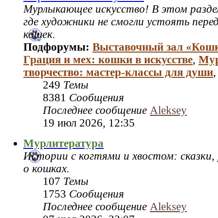
Мурлыкающее искусство! В этом раздел
где художники не смогли устоять пере
кошек.
Подфорумы:
Выставочный зал «Кош
Грация и мех: кошки в искусстве
,
Му
творчество: мастер‑классы для души
249
Темы
8381
Сообщения
Последнее сообщение
Aleksey
19 июл 2026, 12:35
Мурлитература
Истории с когтями и хвостом: сказки,
о кошках.
107
Темы
1753
Сообщения
Последнее сообщение
Aleksey