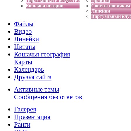
Образ кошки в искусстве
Правила
Кошачьи истории
Советы новичкам
Линейки
Виртуальный клу
Файлы
Видео
Линейки
Цитаты
Кошачья география
Карты
Календарь
Друзья сайта
Активные темы
Сообщения без ответов
Галерея
Презентация
Ранги