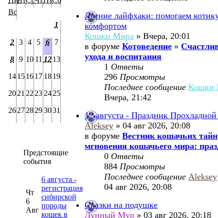
Пн
Вт
Ср
Чт
Пт
Сб
Вс
Летние лайфхаки: помогаем котик
1
комфортом
Кошки Мира
» Вчера, 20:01
2
3
4
5
6
7
в форуме
Котоведение
»
Счастлив
ухода и воспитания
8
9
10
11
12
13
1
Ответы
14
15
16
17
18
19
296
Просмотры
Последнее сообщение
Кошки 
20
21
22
23
24
25
Вчера, 21:42
26
27
28
29
30
31
12 августа - Праздник Прохладной
Aleksey
» 04 авг 2026, 20:08
в форуме
Вестник кошачьих тайн
мгновения кошачьего мира: праз
Предстоящие
0
Ответы
события
884
Просмотры
Последнее сообщение
Aleksey
6 августа -
04 авг 2026, 20:08
регистрация
Чт
сибирской
6
Сказки на подушке
породы
Авг
кошек в
Лунный Мур
» 03 авг 2026, 20:18