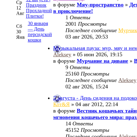
Ср
в форуме
Мяу-пространство
»
Де
Праздник
12
Прохладной
в приключение!
Авг
Плитки!
1
Ответы
30 января
2001
Просмотры
Сб
— День
Последнее сообщение
Мурчи
30
персидской
03 авг 2026, 20:53
Янв
кошки
Музыкальная пауза: мур, мяу и не
Aleksey
» 05 июн 2026, 19:15
в форуме
Мурчание на диване
»
В
9
Ответы
25160
Просмотры
Последнее сообщение
Aleksey
02 авг 2026, 15:24
2 августа - День сидения на подок
Кот&Я
» 04 авг 2012, 22:14
в форуме
Вестник кошачьих тайн
мгновения кошачьего мира: праз
14
Ответы
45152
Просмотры
Последнее сообщение
Aleksey