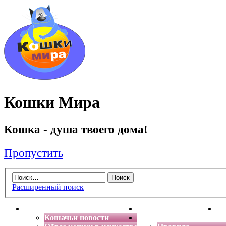
Кошки Мира
Кошка - душа твоего дома!
Пропустить
Расширенный поиск
Главная
Энциклопедия кошек
Де
Кошачьи новости
Форум