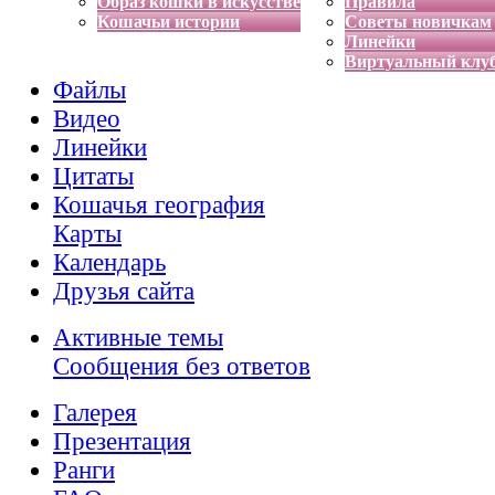
Образ кошки в искусстве
Правила
Кошачьи истории
Советы новичкам
Линейки
Виртуальный клу
Файлы
Видео
Линейки
Цитаты
Кошачья география
Карты
Календарь
Друзья сайта
Активные темы
Сообщения без ответов
Галерея
Презентация
Ранги