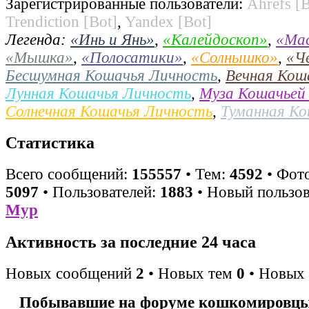
Зарегистрированные пользователи:
Ahrefs [B
Trendiction [Bot]
,
Yandex [Bot]
Легенда:
«Инь и Янь»
,
«Калейдоскоп»
,
«Ма
«Мышка»
,
«Полосатики»
,
«Солнышко»
,
«Ч
Бесшумная Кошачья Личность
,
Вечная Кош
Лунная Кошачья Личность
,
Муза Кошачьей
Солнечная Кошачья Личность
,
Туманная К
Статистика
Всего сообщений:
155557
• Тем:
4592
• Фото
5097
• Пользователей:
1883
• Новый пользов
Мур
Активность за последние 24 часа
Новых сообщений
2
• Новых тем
0
• Новых 
Побывавшие на форуме кошкомировцы 