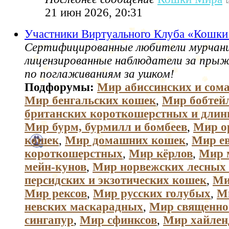
21 июн 2026, 20:31
Участники Виртуального Клуба «Кошк
Сертифицированные любители мурчани
лицензированные наблюдатели за пры
по поглаживаниям за ушком!
Подфорумы:
Мир абиссинских и сом
Мир бенгальских кошек
,
Мир бобтей
британских короткошерстных и дли
Мир бурм, бурмилл и бомбеев
,
Мир о
кошек
,
Мир домашних кошек
,
Мир е
короткошерстных
,
Мир кёрлов
,
Мир 
мейн-кунов
,
Мир норвежских лесных
персидских и экзотических кошек
,
Ми
Мир рексов
,
Мир русских голубых
,
М
невских маскарадных
,
Мир священно
сингапур
,
Мир сфинксов
,
Мир хайлен