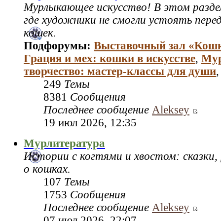
Мурлыкающее искусство! В этом раздел
где художники не смогли устоять пере
кошек.
Подфорумы:
Выставочный зал «Кош
Грация и мех: кошки в искусстве
,
Му
творчество: мастер‑классы для души
249
Темы
8381
Сообщения
Последнее сообщение
Aleksey
19 июл 2026, 12:35
Мурлитература
Истории с когтями и хвостом: сказки,
о кошках.
107
Темы
1753
Сообщения
Последнее сообщение
Aleksey
07 июл 2026, 22:07