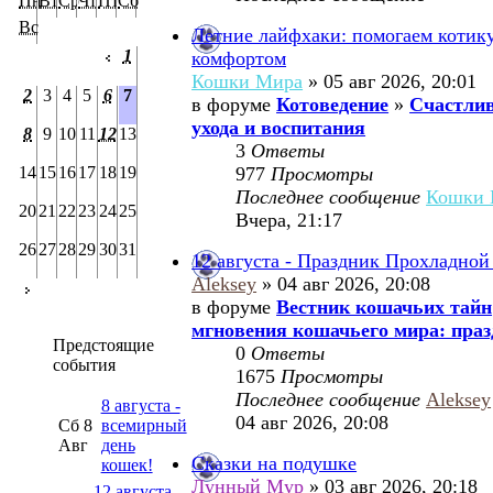
Пн
Вт
Ср
Чт
Пт
Сб
Вс
Летние лайфхаки: помогаем котик
1
комфортом
Кошки Мира
» 05 авг 2026, 20:01
2
3
4
5
6
7
в форуме
Котоведение
»
Счастлив
ухода и воспитания
8
9
10
11
12
13
3
Ответы
14
15
16
17
18
19
977
Просмотры
Последнее сообщение
Кошки 
20
21
22
23
24
25
Вчера, 21:17
26
27
28
29
30
31
12 августа - Праздник Прохладной
Aleksey
» 04 авг 2026, 20:08
в форуме
Вестник кошачьих тайн
мгновения кошачьего мира: праз
Предстоящие
0
Ответы
события
1675
Просмотры
Последнее сообщение
Aleksey
8 августа -
04 авг 2026, 20:08
Сб 8
всемирный
Авг
день
Сказки на подушке
кошек!
Лунный Мур
» 03 авг 2026, 20:18
12 августа -