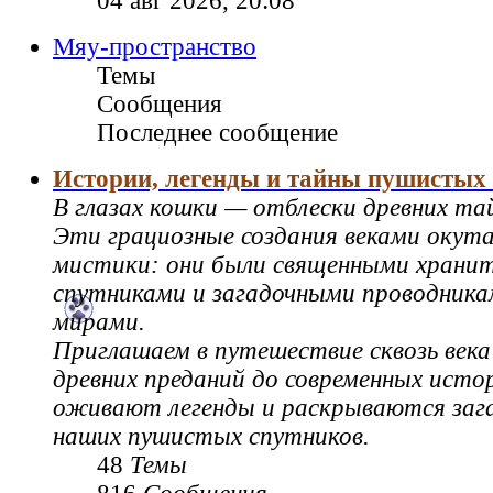
04 авг 2026, 20:08
Мяу-пространство
Темы
Сообщения
Последнее сообщение
Истории, легенды и тайны пушистых
В глазах кошки — отблески древних та
Эти грациозные создания веками окут
мистики: они были священными храни
спутниками и загадочными проводник
мирами.
Приглашаем в путешествие сквозь века
древних преданий до современных истор
оживают легенды и раскрываются зага
наших пушистых спутников.
48
Темы