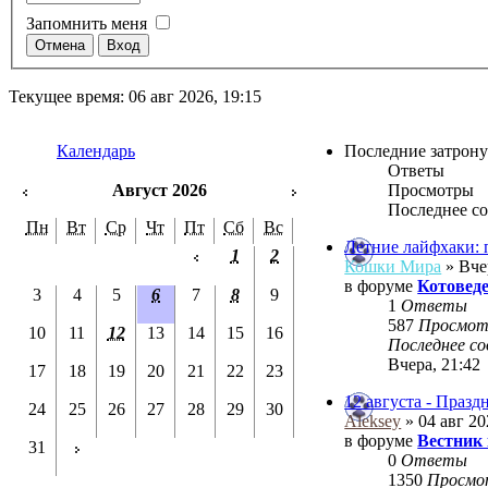
Запомнить меня
Текущее время: 06 авг 2026, 19:15
Календарь
Последние затрон
Ответы
Август 2026
Просмотры
Последнее с
Пн
Вт
Ср
Чт
Пт
Сб
Вс
Летние лайфхаки: 
1
2
Кошки Мира
» Вче
в форуме
Котовед
3
4
5
6
7
8
9
1
Ответы
587
Просмо
10
11
12
13
14
15
16
Последнее с
Вчера, 21:42
17
18
19
20
21
22
23
12 августа - Праз
24
25
26
27
28
29
30
Aleksey
» 04 авг 20
в форуме
Вестник
31
0
Ответы
1350
Просм