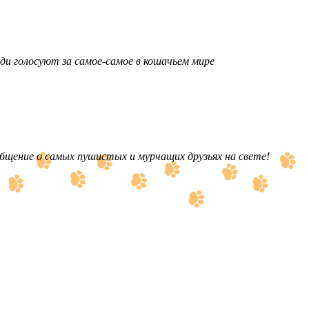
ди голосуют за самое-самое в кошачьем мире
бщение о самых пушистых и мурчащих друзьях на свете!