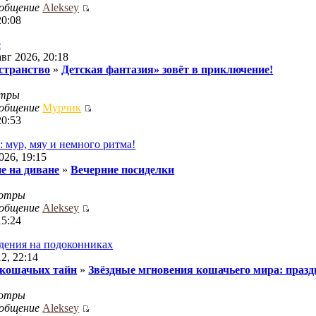
ообщение
Aleksey
20:08
е
авг 2026, 20:18
странство
»
Детская фантазия» зовёт в приключение!
отры
ообщение
Мурчик
20:53
: мур, мяу и немного ритма!
026, 19:15
е на диване
»
Вечерние посиделки
отры
ообщение
Aleksey
15:24
идения на подоконниках
2, 22:14
 кошачьих тайн
»
Звёздные мгновения кошачьего мира: празд
отры
ообщение
Aleksey