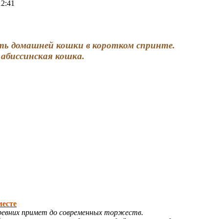
12:41
рость домашней кошки в коротком спринте.
 абиссинская кошка.
месте
ревних примет до современных торжеств.