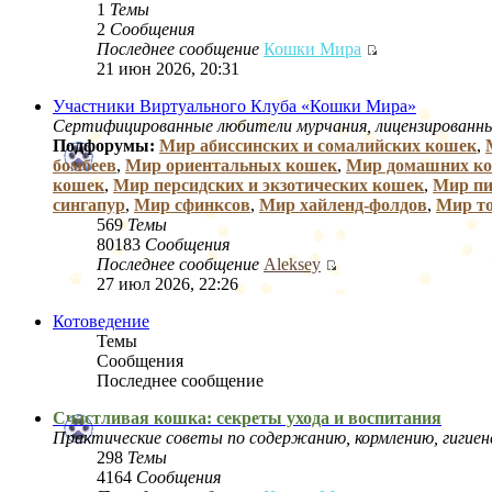
1
Темы
2
Сообщения
Последнее сообщение
Кошки Мира
21 июн 2026, 20:31
Участники Виртуального Клуба «Кошки Мира»
Сертифицированные любители мурчания, лицензированны
Подфорумы:
Мир абиссинских и сомалийских кошек
,
бомбеев
,
Мир ориентальных кошек
,
Мир домашних к
кошек
,
Мир персидских и экзотических кошек
,
Мир пи
сингапур
,
Мир сфинксов
,
Мир хайленд-фолдов
,
Мир т
569
Темы
80183
Сообщения
Последнее сообщение
Aleksey
27 июл 2026, 22:26
Котоведение
Темы
Сообщения
Последнее сообщение
Счастливая кошка: секреты ухода и воспитания
Практические советы по содержанию, кормлению, гигиен
298
Темы
4164
Сообщения