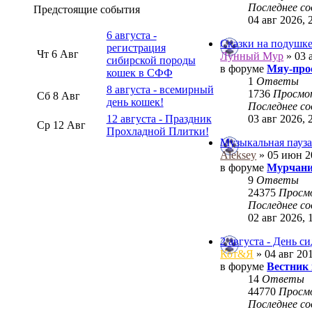
Последнее с
Предстоящие события
04 авг 2026, 
6 августа -
Сказки на подушк
регистрация
Чт 6 Авг
Лунный Мур
» 03 
сибирской породы
в форуме
Мяу-про
кошек в СФФ
1
Ответы
8 августа - всемирный
1736
Просм
Сб 8 Авг
день кошек!
Последнее с
03 авг 2026, 
12 августа - Праздник
Ср 12 Авг
Прохладной Плитки!
Музыкальная пауза
Aleksey
» 05 июн 2
в форуме
Мурчани
9
Ответы
24375
Просм
Последнее с
02 авг 2026, 
2 августа - День с
Кот&Я
» 04 авг 201
в форуме
Вестник
14
Ответы
44770
Просм
Последнее с