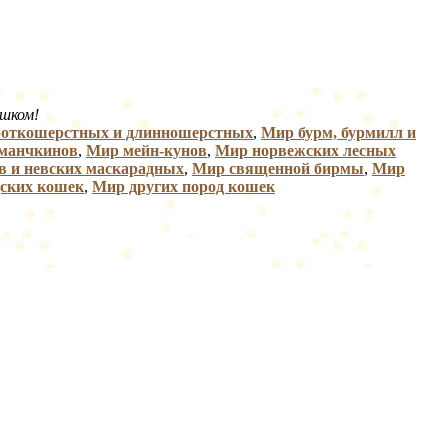
ушком!
роткошерстных и длинношерстных
,
Мир бурм, бурмилл и
манчкинов
,
Мир мейн-кунов
,
Мир норвежских лесных
в и невских маскарадных
,
Мир священной бирмы
,
Мир
ских кошек
,
Мир других пород кошек