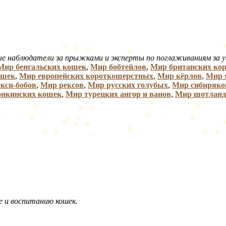
е наблюдатели за прыжками и эксперты по поглаживаниям за 
Мир бенгальских кошек
,
Мир бобтейлов
,
Мир британских ко
ошек
,
Мир европейских короткошерстных
,
Мир кёрлов
,
Мир 
кси-бобов
,
Мир рексов
,
Мир русских голубых
,
Мир сибиряко
онкинских кошек
,
Мир турецких ангор и ванов
,
Мир шотланд
е и воспитанию кошек.