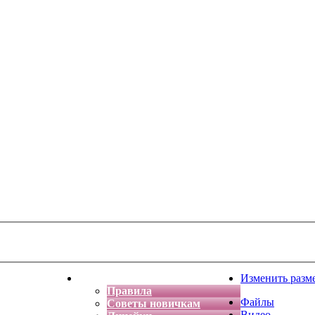
тская фантазия
Форум
Изменить разм
Правила
Файлы
Советы новичкам
Видео