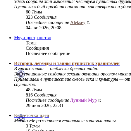
Здесь собраны эти мгновения: чествуем пушистых друзе
Пусть каждый праздник напомнит, как прекрасны и уди
60
Темы
323
Сообщения
Последнее сообщение
Aleksey
04 авг 2026, 20:08
Мяу-пространство
Темы
Сообщения
Последнее сообщение
Истории, легенды и тайны пушистых хранителей
В глазах кошки — отблески древних тайн.
Эти грациозные создания веками окутаны ореолом мист
Приглашаем в путешествие сквозь века и культуры — от
спутников.
48
Темы
816
Сообщения
Последнее сообщение
Лунный Мур
29 июл 2026, 22:31
Когтеточка идей
Место где рождаются гениальные кошачьи планы.
3
Темы