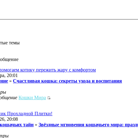
утые темы
ообщение
помогаем котику пережить жару с комфортом
ра, 20:01
ение
»
Счастливая кошка: секреты ухода и воспитания
тры
ообщение
Кошки Мира
дник Прохладной Плитки!
26, 20:08
 кошачьих тайн
»
Звёздные мгновения кошачьего мира: празд
отры