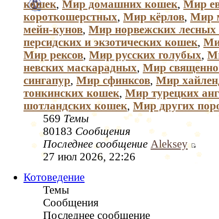
кошек
,
Мир домашних кошек
,
Мир е
короткошерстных
,
Мир кёрлов
,
Мир 
мейн-кунов
,
Мир норвежских лесных
персидских и экзотических кошек
,
Ми
Мир рексов
,
Мир русских голубых
,
М
невских маскарадных
,
Мир священно
сингапур
,
Мир сфинксов
,
Мир хайлен
тонкинских кошек
,
Мир турецких анг
шотландских кошек
,
Мир других пор
569
Темы
80183
Сообщения
Последнее сообщение
Aleksey
27 июл 2026, 22:26
Котоведение
Темы
Сообщения
Последнее сообщение