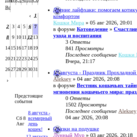
Пн
Вт
Ср
Чт
Пт
Сб
Вс
Летние лайфхаки: помогаем котик
1
комфортом
Кошки Мира
» 05 авг 2026, 20:01
2
3
4
5
6
7
в форуме
Котоведение
»
Счастлив
ухода и воспитания
8
9
10
11
12
13
3
Ответы
14
15
16
17
18
19
841
Просмотры
Последнее сообщение
Кошки 
20
21
22
23
24
25
Вчера, 21:17
26
27
28
29
30
31
12 августа - Праздник Прохладной
Aleksey
» 04 авг 2026, 20:08
в форуме
Вестник кошачьих тайн
мгновения кошачьего мира: праз
Предстоящие
0
Ответы
события
1502
Просмотры
Последнее сообщение
Aleksey
8 августа -
04 авг 2026, 20:08
Сб 8
всемирный
Авг
день
Сказки на подушке
кошек!
Лунный Мур
» 03 авг 2026, 20:18
12 августа -