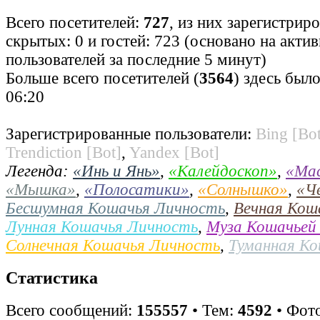
Всего посетителей:
727
, из них зарегистрир
скрытых: 0 и гостей: 723 (основано на акти
пользователей за последние 5 минут)
Больше всего посетителей (
3564
) здесь было
06:20
Зарегистрированные пользователи:
Bing [Bot
Trendiction [Bot]
,
Yandex [Bot]
Легенда:
«Инь и Янь»
,
«Калейдоскоп»
,
«Ма
«Мышка»
,
«Полосатики»
,
«Солнышко»
,
«Ч
Бесшумная Кошачья Личность
,
Вечная Кош
Лунная Кошачья Личность
,
Муза Кошачьей
Солнечная Кошачья Личность
,
Туманная К
Статистика
Всего сообщений:
155557
• Тем:
4592
• Фото