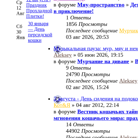
Ср
в форуме
Мяу-пространство
»
Де
Праздник
12
Прохладной
в приключение!
Авг
Плитки!
1
Ответы
30 января
1856
Просмотры
Сб
— День
Последнее сообщение
Мурчи
30
персидской
03 авг 2026, 20:53
Янв
кошки
Музыкальная пауза: мур, мяу и не
Aleksey
» 05 июн 2026, 19:15
в форуме
Мурчание на диване
»
В
9
Ответы
24790
Просмотры
Последнее сообщение
Aleksey
02 авг 2026, 15:24
2 августа - День сидения на подок
Кот&Я
» 04 авг 2012, 22:14
в форуме
Вестник кошачьих тайн
мгновения кошачьего мира: праз
14
Ответы
44902
Просмотры
Последнее сообщение
Aleksey