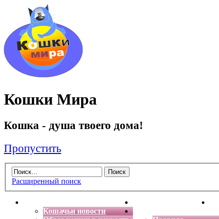
Кошки Мира
Кошка - душа твоего дома!
Пропустить
Расширенный поиск
Главная
Энциклопедия кошек
Де
Кошачьи новости
Форум