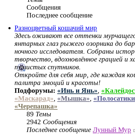
Сообщения
Последнее сообщение
Разноцветный кошачий мир
Здесь оживают все оттенки мурчащег
янтарных глаз рыжего озорника до ба
ночного исследователя. Собраны истор
творчество, вдохновлённое грацией и 
пушистых спутников.
Откройте для себя мир, где каждая ко
палитра эмоций и красоты!
Подфорумы:
«Инь и Янь»
,
«Калейдос
«Маскарад»
,
«Мышка»
,
«Полосатики
«Черепашка»
89
Темы
2942
Сообщения
Последнее сообщение
Лунный Мур