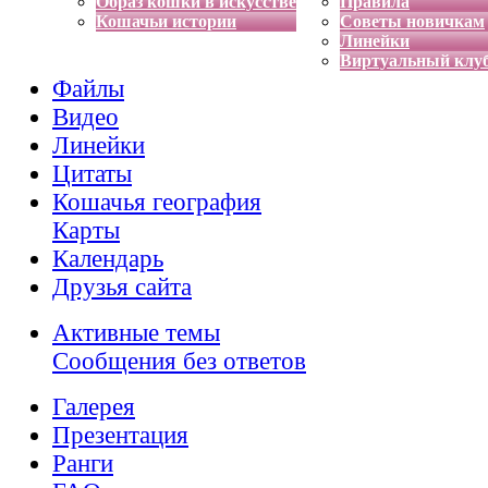
Образ кошки в искусстве
Правила
Кошачьи истории
Советы новичкам
Линейки
Виртуальный клу
Файлы
Видео
Линейки
Цитаты
Кошачья география
Карты
Календарь
Друзья сайта
Активные темы
Сообщения без ответов
Галерея
Презентация
Ранги