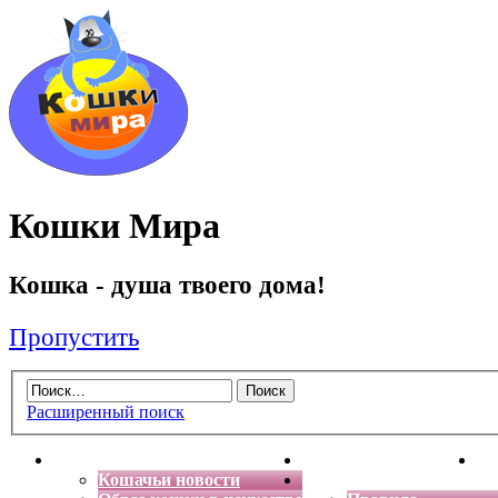
Кошки Мира
Кошка - душа твоего дома!
Пропустить
Расширенный поиск
Главная
Энциклопедия кошек
Де
Кошачьи новости
Форум