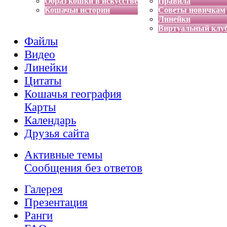
Образ кошки в искусстве
Правила
Кошачьи истории
Советы новичкам
Линейки
Виртуальный клу
Файлы
Видео
Линейки
Цитаты
Кошачья география
Карты
Календарь
Друзья сайта
Активные темы
Сообщения без ответов
Галерея
Презентация
Ранги