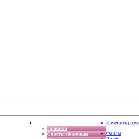
тская фантазия
Форум
Изменить разм
Правила
Файлы
Советы новичкам
Видео