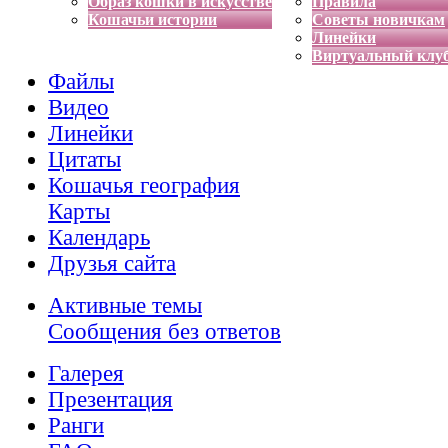
Образ кошки в искусстве
Правила
Кошачьи истории
Советы новичкам
Линейки
Виртуальный клу
Файлы
Видео
Линейки
Цитаты
Кошачья география
Карты
Календарь
Друзья сайта
Активные темы
Сообщения без ответов
Галерея
Презентация
Ранги