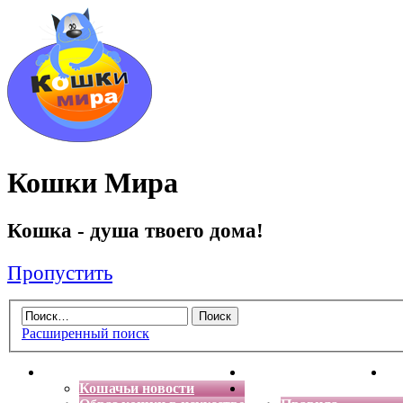
Кошки Мира
Кошка - душа твоего дома!
Пропустить
Расширенный поиск
Главная
Энциклопедия кошек
Де
Кошачьи новости
Форум