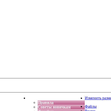
тская фантазия
Форум
Изменить разм
Правила
Файлы
Советы новичкам
Видео