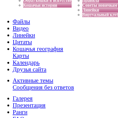
Образ кошки в искусстве
Правила
Кошачьи истории
Советы новичкам
Линейки
Виртуальный клу
Файлы
Видео
Линейки
Цитаты
Кошачья география
Карты
Календарь
Друзья сайта
Активные темы
Сообщения без ответов
Галерея
Презентация
Ранги