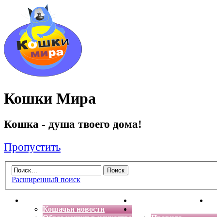
Кошки Мира
Кошка - душа твоего дома!
Пропустить
Расширенный поиск
Главная
Энциклопедия кошек
Де
Кошачьи новости
Форум