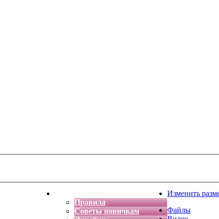
тская фантазия
Форум
Изменить разм
Правила
Файлы
Советы новичкам
Видео