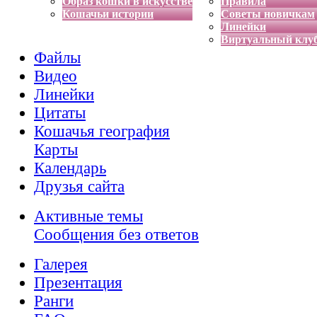
Образ кошки в искусстве
Правила
Кошачьи истории
Советы новичкам
Линейки
Виртуальный клу
Файлы
Видео
Линейки
Цитаты
Кошачья география
Карты
Календарь
Друзья сайта
Активные темы
Сообщения без ответов
Галерея
Презентация
Ранги