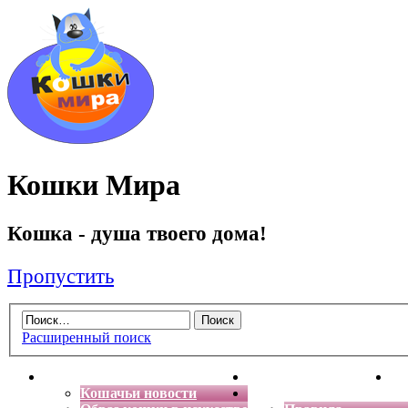
Кошки Мира
Кошка - душа твоего дома!
Пропустить
Расширенный поиск
Главная
Энциклопедия кошек
Де
Кошачьи новости
Форум