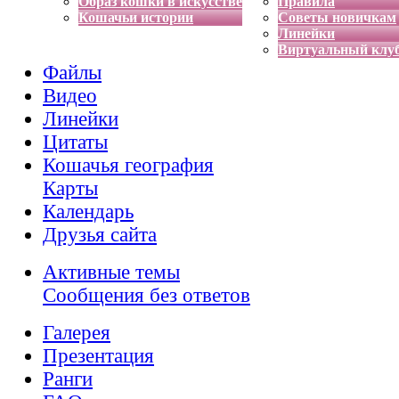
Образ кошки в искусстве
Правила
Кошачьи истории
Советы новичкам
Линейки
Виртуальный клу
Файлы
Видео
Линейки
Цитаты
Кошачья география
Карты
Календарь
Друзья сайта
Активные темы
Сообщения без ответов
Галерея
Презентация
Ранги