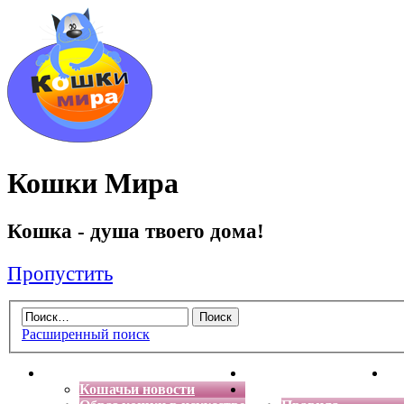
Кошки Мира
Кошка - душа твоего дома!
Пропустить
Расширенный поиск
Главная
Энциклопедия кошек
Де
Кошачьи новости
Форум