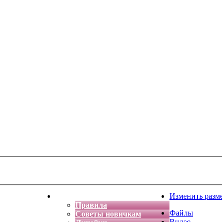
тская фантазия
Форум
Изменить разм
Правила
Файлы
Советы новичкам
Видео