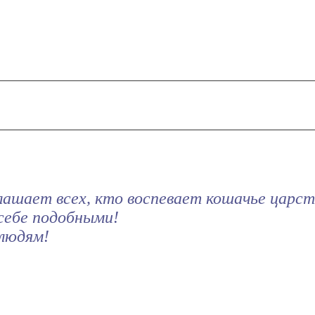
лашает всех, кто воспевает кошачье царств
себе подобными!
людям!