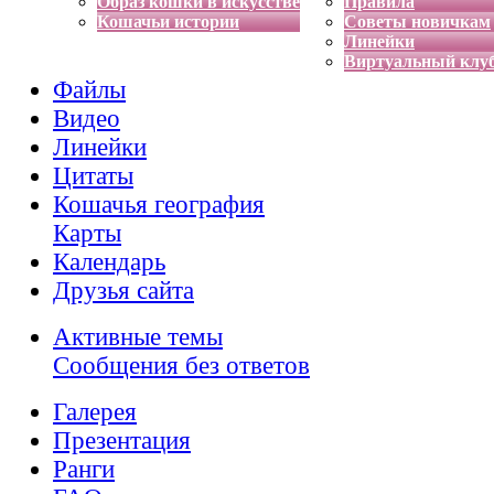
Образ кошки в искусстве
Правила
Кошачьи истории
Советы новичкам
Линейки
Виртуальный клу
Файлы
Видео
Линейки
Цитаты
Кошачья география
Карты
Календарь
Друзья сайта
Активные темы
Сообщения без ответов
Галерея
Презентация
Ранги