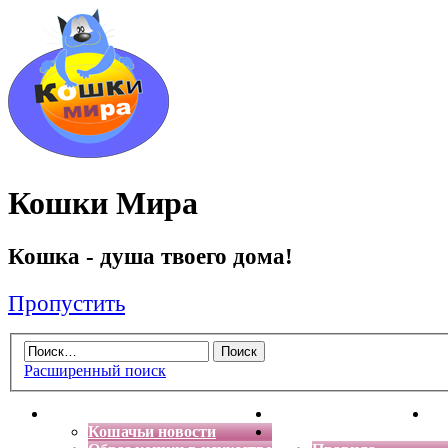
Кошки Мира
Кошка - душа твоего дома!
Пропустить
Расширенный поиск
Главная
Энциклопедия кошек
Де
Кошачьи новости
Форум