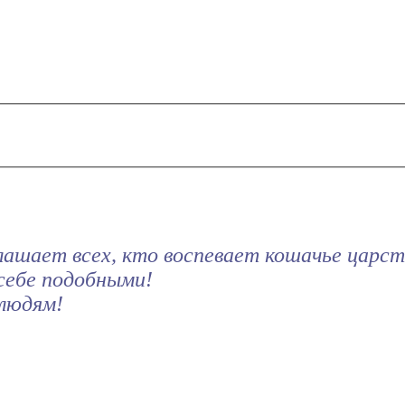
лашает всех, кто воспевает кошачье царств
себе подобными!
людям!