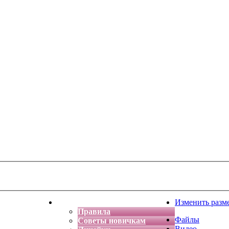
тская фантазия
Форум
Изменить разм
Правила
Файлы
Советы новичкам
Видео