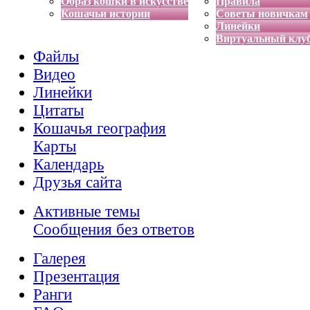
Образ кошки в искусстве
Правила
Кошачьи истории
Советы новичкам
Линейки
Виртуальный клу
Файлы
Видео
Линейки
Цитаты
Кошачья география
Карты
Календарь
Друзья сайта
Активные темы
Сообщения без ответов
Галерея
Презентация
Ранги