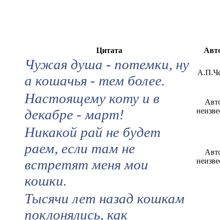
Цитата
Авт
Чужая душа - потемки, ну
А.П.Ч
а кошачья - тем более.
Настоящему коту и в
Авт
декабре - март!
неизве
Никакой рай не будет
раем, если там не
Авт
встретят меня мои
неизве
кошки.
Тысячи лет назад кошкам
поклонялись, как