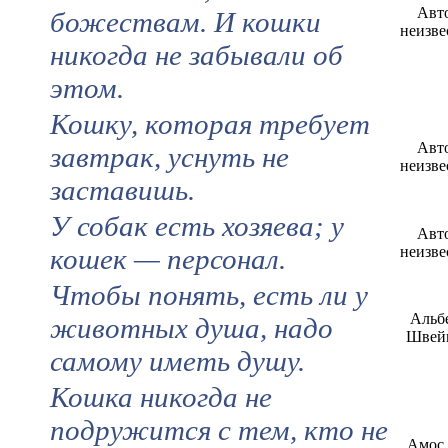
Авт
божествам. И кошки
неизве
никогда не забывали об
этом.
Кошку, которая требует
Авт
завтрак, уснуть не
неизве
заставишь.
У собак есть хозяева; у
Авт
кошек — персонал.
неизве
Чтобы понять, есть ли у
Альб
животных душа, надо
Швей
самому иметь душу.
Кошка никогда не
подружится с тем, кто не
Амос 