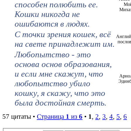
способен полюбить ее.
Мо
Миха
Кошки никогда не
ошибаются в людях.
С точки зрения кошек, всё
Англий
на свете принадлежит им.
посло
Любопытство - это
основа основ образования,
и если мне скажут, что
Арно
любопытство убило
Эдинб
кошку, я скажу, что это
была достойная смерть.
57 цитаты •
Страница
1
из
6
•
1
,
2
,
3
,
4
,
5
,
6