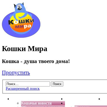
Кошки Мира
Кошка - душа твоего дома!
Пропустить
Расширенный поиск
Главная
Энциклопедия кошек
Де
Кошачьи новости
Форум