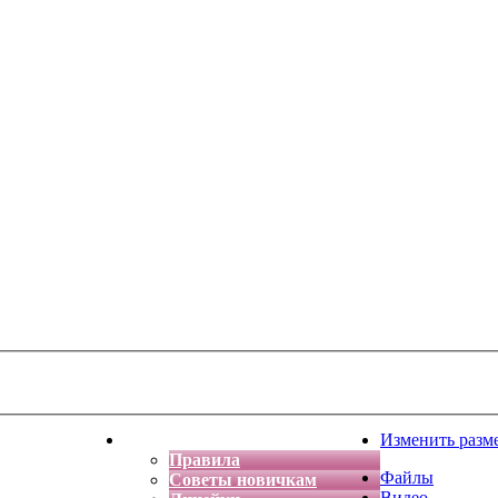
тская фантазия
Форум
Изменить разм
Правила
Файлы
Советы новичкам
Видео