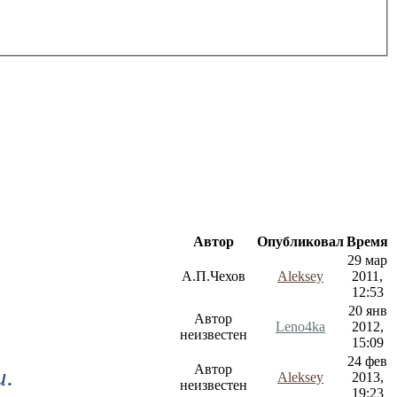
Автор
Опубликовал
Время
29 мар
А.П.Чехов
Aleksey
2011,
12:53
20 янв
Автор
Leno4ka
2012,
неизвестен
15:09
24 фев
Автор
и.
Aleksey
2013,
неизвестен
19:23