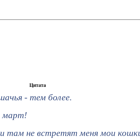
Цитата
шачья - тем более.
- март!
ли там не встретят меня мои кошк