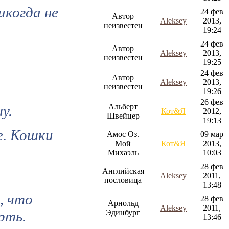
икогда не
24 фев
Автор
Aleksey
2013,
неизвестен
19:24
24 фев
Автор
Aleksey
2013,
неизвестен
19:25
24 фев
Автор
Aleksey
2013,
неизвестен
19:26
26 фев
Альберт
у.
Кот&Я
2012,
Швейцер
19:13
е. Кошки
Амос Оз.
09 мар
Мой
Кот&Я
2013,
Михаэль
10:03
28 фев
Английская
Aleksey
2011,
пословица
13:48
, что
28 фев
Арнольд
Aleksey
2011,
рть.
Эдинбург
13:46