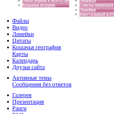
Образ кошки в искусстве
Правила
Кошачьи истории
Советы новичкам
Линейки
Виртуальный клу
Файлы
Видео
Линейки
Цитаты
Кошачья география
Карты
Календарь
Друзья сайта
Активные темы
Сообщения без ответов
Галерея
Презентация
Ранги