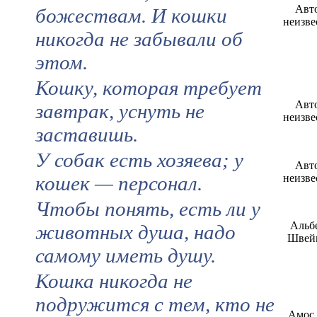
Авт
божествам. И кошки
неизве
никогда не забывали об
этом.
Кошку, которая требует
Авт
завтрак, уснуть не
неизве
заставишь.
У собак есть хозяева; у
Авт
кошек — персонал.
неизве
Чтобы понять, есть ли у
Альб
животных душа, надо
Швей
самому иметь душу.
Кошка никогда не
подружится с тем, кто не
Амос 