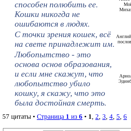
способен полюбить ее.
Мо
Миха
Кошки никогда не
ошибаются в людях.
С точки зрения кошек, всё
Англий
на свете принадлежит им.
посло
Любопытство - это
основа основ образования,
и если мне скажут, что
Арно
любопытство убило
Эдинб
кошку, я скажу, что это
была достойная смерть.
57 цитаты •
Страница
1
из
6
•
1
,
2
,
3
,
4
,
5
,
6