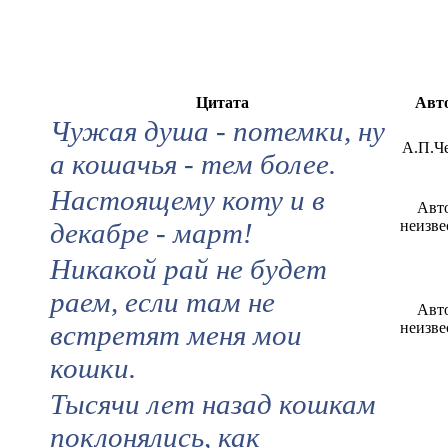
Цитата
Авт
Чужая душа - потемки, ну
А.П.Ч
а кошачья - тем более.
Настоящему коту и в
Авт
декабре - март!
неизве
Никакой рай не будет
раем, если там не
Авт
встретят меня мои
неизве
кошки.
Тысячи лет назад кошкам
поклонялись, как