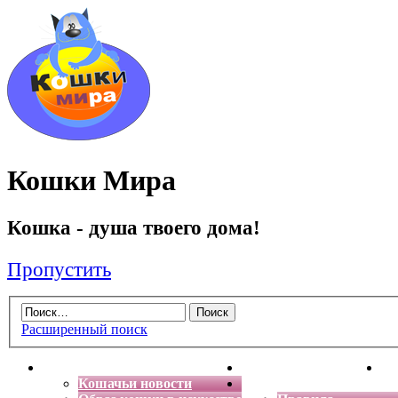
Кошки Мира
Кошка - душа твоего дома!
Пропустить
Расширенный поиск
Главная
Энциклопедия кошек
Де
Кошачьи новости
Форум