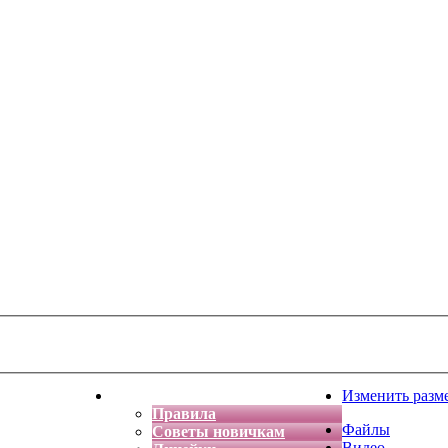
тская фантазия
Форум
Изменить разм
Правила
Файлы
Советы новичкам
Видео