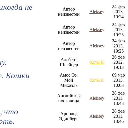
икогда не
24 фев
Автор
Aleksey
2013,
неизвестен
19:24
24 фев
Автор
Aleksey
2013,
неизвестен
19:25
24 фев
Автор
Aleksey
2013,
неизвестен
19:26
26 фев
Альберт
у.
Кот&Я
2012,
Швейцер
19:13
е. Кошки
Амос Оз.
09 мар
Мой
Кот&Я
2013,
Михаэль
10:03
28 фев
Английская
Aleksey
2011,
пословица
13:48
, что
28 фев
Арнольд
Aleksey
2011,
рть.
Эдинбург
13:46