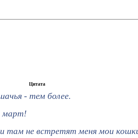
Цитата
шачья - тем более.
- март!
ли там не встретят меня мои кошк