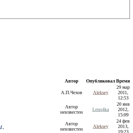
Автор
Опубликовал
Время
29 мар
А.П.Чехов
Aleksey
2011,
12:53
20 янв
Автор
Leno4ka
2012,
неизвестен
15:09
24 фев
Автор
и.
Aleksey
2013,
неизвестен
19:23