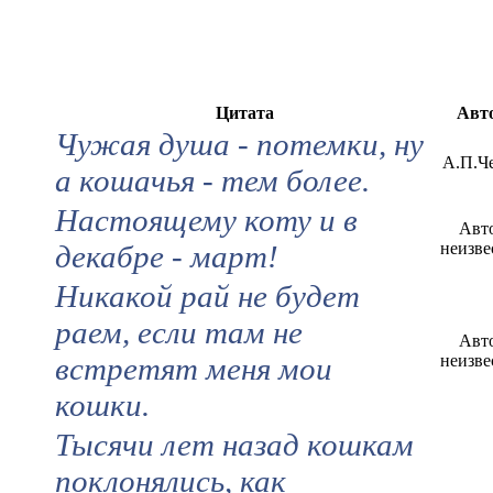
Цитата
Авт
Чужая душа - потемки, ну
А.П.Ч
а кошачья - тем более.
Настоящему коту и в
Авт
декабре - март!
неизве
Никакой рай не будет
раем, если там не
Авт
встретят меня мои
неизве
кошки.
Тысячи лет назад кошкам
поклонялись, как