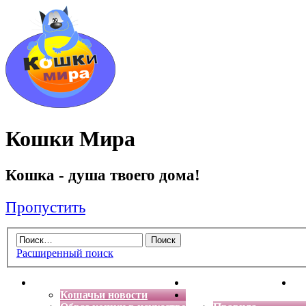
Кошки Мира
Кошка - душа твоего дома!
Пропустить
Расширенный поиск
Главная
Энциклопедия кошек
Де
Кошачьи новости
Форум