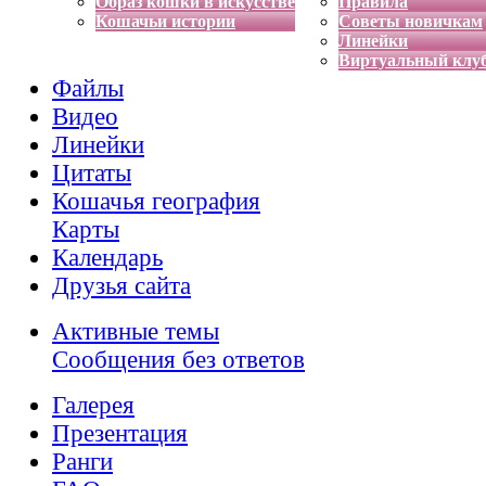
Образ кошки в искусстве
Правила
Кошачьи истории
Советы новичкам
Линейки
Виртуальный клу
Файлы
Видео
Линейки
Цитаты
Кошачья география
Карты
Календарь
Друзья сайта
Активные темы
Сообщения без ответов
Галерея
Презентация
Ранги