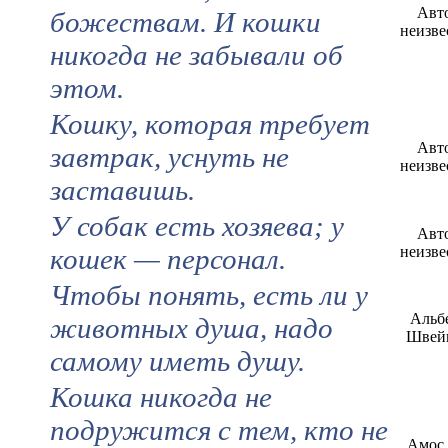
Авт
божествам. И кошки
неизве
никогда не забывали об
этом.
Кошку, которая требует
Авт
завтрак, уснуть не
неизве
заставишь.
У собак есть хозяева; у
Авт
кошек — персонал.
неизве
Чтобы понять, есть ли у
Альб
животных душа, надо
Швей
самому иметь душу.
Кошка никогда не
подружится с тем, кто не
Амос 