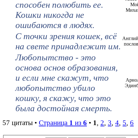
способен полюбить ее.
Мо
Миха
Кошки никогда не
ошибаются в людях.
С точки зрения кошек, всё
Англий
на свете принадлежит им.
посло
Любопытство - это
основа основ образования,
и если мне скажут, что
Арно
любопытство убило
Эдинб
кошку, я скажу, что это
была достойная смерть.
57 цитаты •
Страница
1
из
6
•
1
,
2
,
3
,
4
,
5
,
6