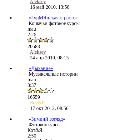
Aleksey
16 май 2010, 13:56
«ГурМЯнская страсть»
Кошачьи фотоконкурсы
mau
2:26
20583
Aleksey
24 апр 2010, 08:15
«Дыхание»
Музыкальные истории
mau
3:37
16559
Кот&Я
17 окт 2012, 08:56
«Зимний взгляд»
Фотоконкурсы
Кот&Я
2:50