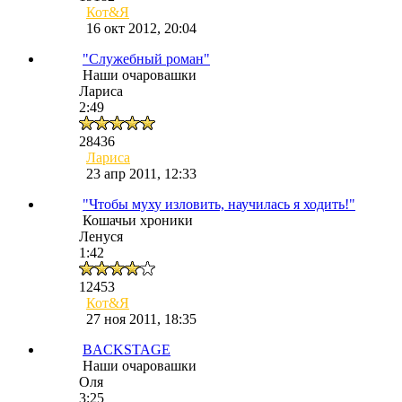
Кот&Я
16 окт 2012, 20:04
"Служебный роман"
Наши очаровашки
Лариса
2:49
28436
Лариса
23 апр 2011, 12:33
"Чтобы муху изловить, научилась я ходить!"
Кошачьи хроники
Ленуся
1:42
12453
Кот&Я
27 ноя 2011, 18:35
BACKSTAGE
Наши очаровашки
Оля
3:25