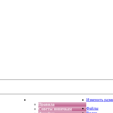
тская фантазия
Форум
Изменить разм
Правила
Файлы
Советы новичкам
Видео