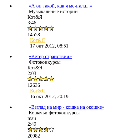
«А он такой, как я мечтала...»
Музыкальные истории
Кот&Я
3:46
14558
Кот&Я
17 окт 2012, 08:51
«Ветер странствий»
Фотоконкурсы
Кот&Я
2:03
12636
Кот&Я
16 окт 2012, 20:19
«Взгляд на мир - кошка на окошке»
Кошачьи фотоконкурсы
mau
2:49
20982