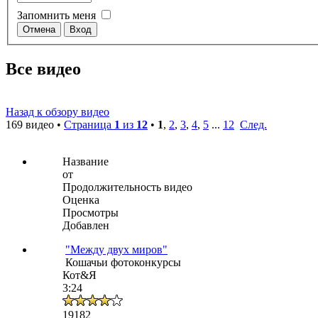
Запомнить меня
Все видео
Назад к обзору видео
169 видео •
Страница
1
из
12
•
1
,
2
,
3
,
4
,
5
...
12
След.
Название
от
Продолжительность видео
Оценка
Просмотры
Добавлен
"Между двух миров"
Кошачьи фотоконкурсы
Кот&Я
3:24
19182