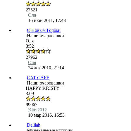
27521
Оля
16 июн 2011, 17:43
C Новым Годом!
Наши очаровашки
Оля
3:52
27962
Оля
24 дек 2010, 21:14
CAT CAFE
Наши очаровашки
HAPPY KRISTY
3:09
99067
Kitty2012
10 мар 2016, 16:53
Delilah
Музыкальные истории