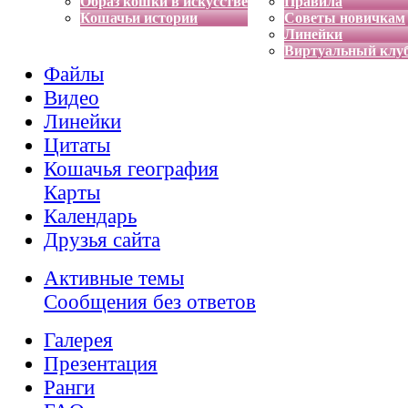
Образ кошки в искусстве
Правила
Кошачьи истории
Советы новичкам
Линейки
Виртуальный клу
Файлы
Видео
Линейки
Цитаты
Кошачья география
Карты
Календарь
Друзья сайта
Активные темы
Сообщения без ответов
Галерея
Презентация
Ранги