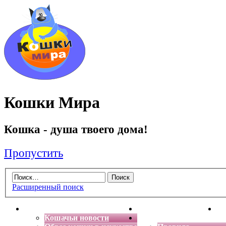
Кошки Мира
Кошка - душа твоего дома!
Пропустить
Расширенный поиск
Главная
Энциклопедия кошек
Де
Кошачьи новости
Форум