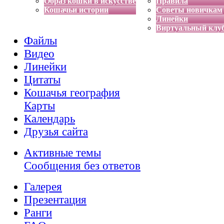
Образ кошки в искусстве
Правила
Кошачьи истории
Советы новичкам
Линейки
Виртуальный клу
Файлы
Видео
Линейки
Цитаты
Кошачья география
Карты
Календарь
Друзья сайта
Активные темы
Сообщения без ответов
Галерея
Презентация
Ранги