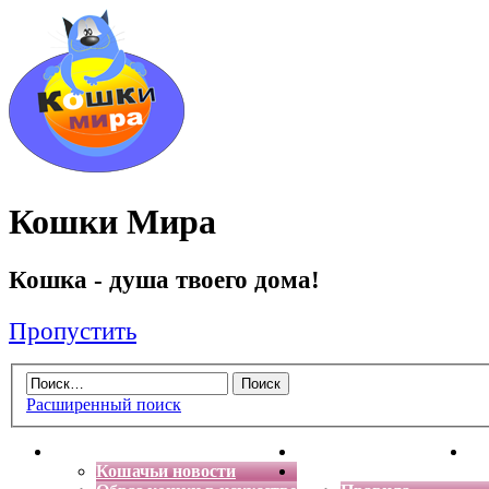
Кошки Мира
Кошка - душа твоего дома!
Пропустить
Расширенный поиск
Главная
Энциклопедия кошек
Де
Кошачьи новости
Форум