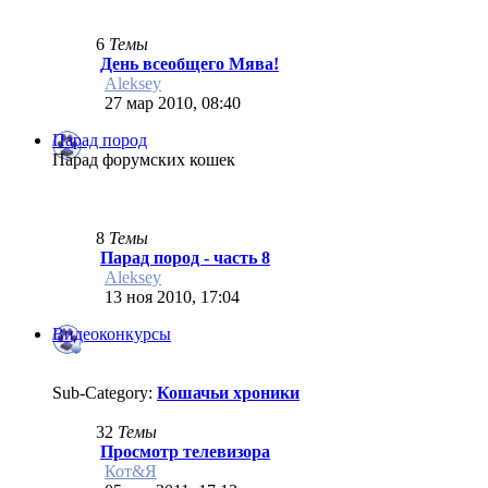
6
Темы
День всеобщего Мява!
Aleksey
27 мар 2010, 08:40
Парад пород
Парад форумских кошек
8
Темы
Парад пород - часть 8
Aleksey
13 ноя 2010, 17:04
Видеоконкурсы
Sub-Category:
Кошачьи хроники
32
Темы
Просмотр телевизора
Кот&Я