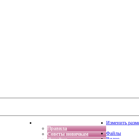
тская фантазия
Форум
Изменить разм
Правила
Файлы
Советы новичкам
Видео