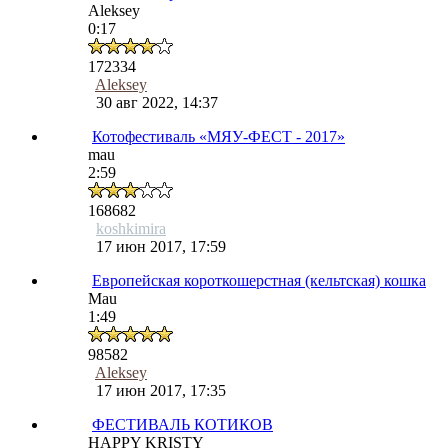
Aleksey
0:17
172334
Aleksey
30 авг 2022, 14:37
Котофестиваль «МЯУ-ФЕСТ - 2017»
mau
2:59
168682
koshkimira
17 июн 2017, 17:59
Европейская короткошерстная (кельтская) кошка
Mau
1:49
98582
Aleksey
17 июн 2017, 17:35
ФЕСТИВАЛЬ КОТИКОВ
HAPPY KRISTY