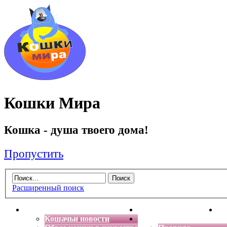
Кошки Мира
Кошка - душа твоего дома!
Пропустить
Расширенный поиск
Главная
Энциклопедия кошек
Де
Кошачьи новости
Форум