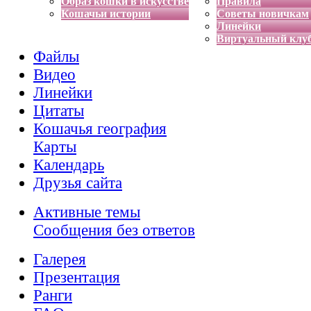
Образ кошки в искусстве
Правила
Кошачьи истории
Советы новичкам
Линейки
Виртуальный клу
Файлы
Видео
Линейки
Цитаты
Кошачья география
Карты
Календарь
Друзья сайта
Активные темы
Сообщения без ответов
Галерея
Презентация
Ранги