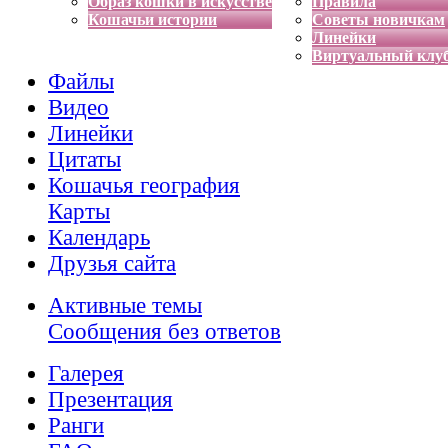
Образ кошки в искусстве
Правила
Кошачьи истории
Советы новичкам
Линейки
Виртуальный клу
Файлы
Видео
Линейки
Цитаты
Кошачья география
Карты
Календарь
Друзья сайта
Активные темы
Сообщения без ответов
Галерея
Презентация
Ранги