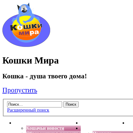
Кошки Мира
Кошка - душа твоего дома!
Пропустить
Расширенный поиск
Главная
Энциклопедия кошек
Де
Кошачьи новости
Форум