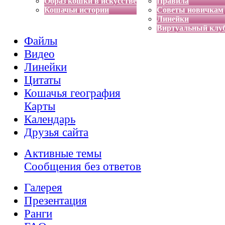
Образ кошки в искусстве
Правила
Кошачьи истории
Советы новичкам
Линейки
Виртуальный клу
Файлы
Видео
Линейки
Цитаты
Кошачья география
Карты
Календарь
Друзья сайта
Активные темы
Сообщения без ответов
Галерея
Презентация
Ранги