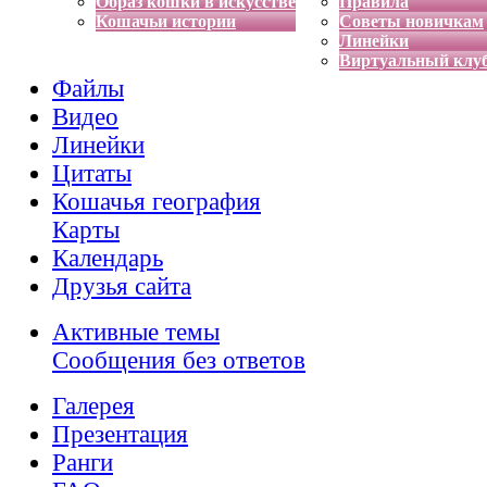
Образ кошки в искусстве
Правила
Кошачьи истории
Советы новичкам
Линейки
Виртуальный клу
Файлы
Видео
Линейки
Цитаты
Кошачья география
Карты
Календарь
Друзья сайта
Активные темы
Сообщения без ответов
Галерея
Презентация
Ранги