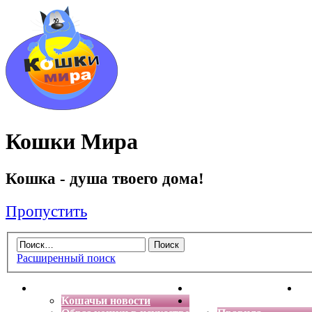
Кошки Мира
Кошка - душа твоего дома!
Пропустить
Расширенный поиск
Главная
Энциклопедия кошек
Де
Кошачьи новости
Форум