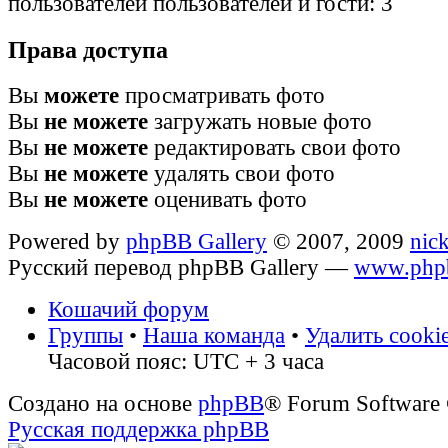
пользователей пользователей и гости: 3
Права доступа
Вы
можете
просматривать фото
Вы
не можете
загружать новые фото
Вы
не можете
редактировать свои фото
Вы
не можете
удалять свои фото
Вы
не можете
оценивать фото
Powered by
phpBB Gallery
© 2007, 2009
nic
Русский перевод phpBB Gallery —
www.phpb
Кошачий форум
Группы
•
Наша команда
•
Удалить cooki
Часовой пояс: UTC + 3 часа
Создано на основе
phpBB
® Forum Software
Русская поддержка phpBB