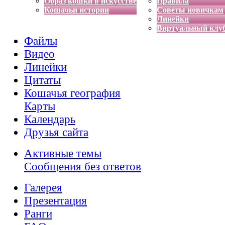
Образ кошки в искусстве
Правила
Кошачьи истории
Советы новичкам
Линейки
Виртуальный клу
Файлы
Видео
Линейки
Цитаты
Кошачья география
Карты
Календарь
Друзья сайта
Активные темы
Сообщения без ответов
Галерея
Презентация
Ранги