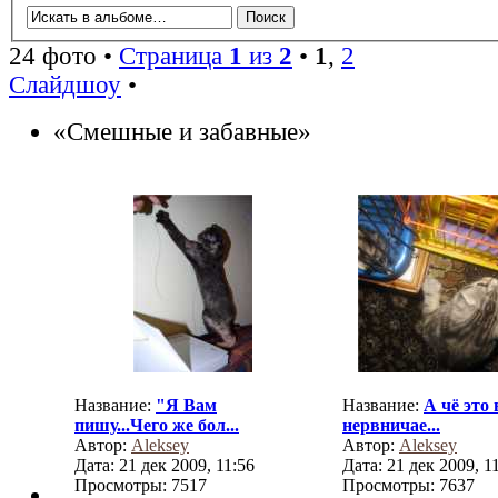
24 фото •
Страница
1
из
2
•
1
,
2
Слайдшоу
•
«Смешные и забавные»
Название:
"Я Вам
Название:
А чё это
пишу...Чего же бол...
нервничае...
Автор:
Aleksey
Автор:
Aleksey
Дата: 21 дек 2009, 11:56
Дата: 21 дек 2009, 1
Просмотры: 7517
Просмотры: 7637