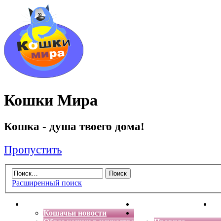
Кошки Мира
Кошка - душа твоего дома!
Пропустить
Расширенный поиск
Главная
Энциклопедия кошек
Де
Кошачьи новости
Форум