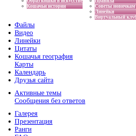
Образ кошки в искусстве
Правила
Кошачьи истории
Советы новичкам
Линейки
Виртуальный клу
Файлы
Видео
Линейки
Цитаты
Кошачья география
Карты
Календарь
Друзья сайта
Активные темы
Сообщения без ответов
Галерея
Презентация
Ранги