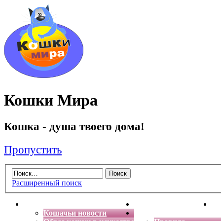
Кошки Мира
Кошка - душа твоего дома!
Пропустить
Расширенный поиск
Главная
Энциклопедия кошек
Де
Кошачьи новости
Форум