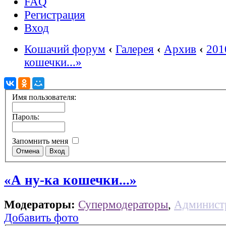
FAQ
Регистрация
Вход
Кошачий форум
‹
Галерея
‹
Архив
‹
201
кошечки...»
Имя пользователя:
Пароль:
Запомнить меня
«А ну-ка кошечки...»
Модераторы:
Супермодераторы
,
Админист
Добавить фото