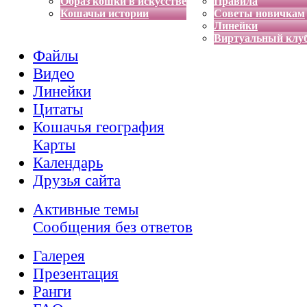
Образ кошки в искусстве
Правила
Кошачьи истории
Советы новичкам
Линейки
Виртуальный клу
Файлы
Видео
Линейки
Цитаты
Кошачья география
Карты
Календарь
Друзья сайта
Активные темы
Сообщения без ответов
Галерея
Презентация
Ранги