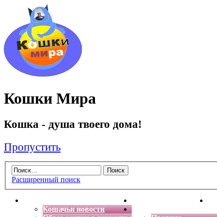
Кошки Мира
Кошка - душа твоего дома!
Пропустить
Расширенный поиск
Главная
Энциклопедия кошек
Де
Кошачьи новости
Форум