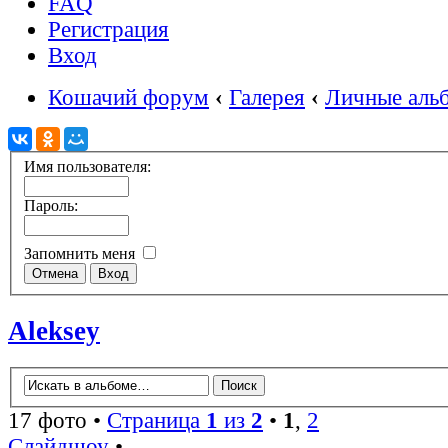
FAQ
Регистрация
Вход
Кошачий форум
‹
Галерея
‹
Личные аль
Имя пользователя:
Пароль:
Запомнить меня
Aleksey
17 фото •
Страница
1
из
2
•
1
,
2
Слайдшоу
•