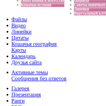
Образ кошки в искусстве
Правила
Кошачьи истории
Советы новичкам
Линейки
Виртуальный клу
Файлы
Видео
Линейки
Цитаты
Кошачья география
Карты
Календарь
Друзья сайта
Активные темы
Сообщения без ответов
Галерея
Презентация
Ранги