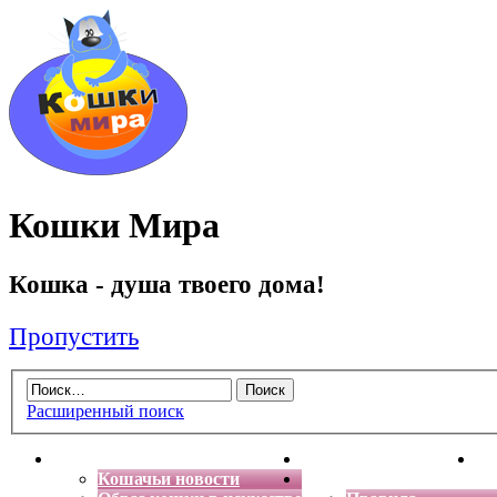
Кошки Мира
Кошка - душа твоего дома!
Пропустить
Расширенный поиск
Главная
Энциклопедия кошек
Де
Кошачьи новости
Форум