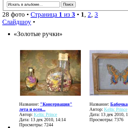
28 фото •
Страница
1
из
3
•
1
,
2
,
3
Слайдшоу
•
«Золотые ручки»
Название:
"Консервация"
Название:
Бабочка
лета и осен...
Автор:
Keltic Prince
Автор:
Keltic Prince
Дата: 13 дек 2010, 
Дата: 13 дек 2010, 14:14
Просмотры: 7376
Просмотры: 7244