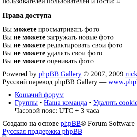
пользователей пользователей и гости: 4
Права доступа
Вы
можете
просматривать фото
Вы
не можете
загружать новые фото
Вы
не можете
редактировать свои фото
Вы
не можете
удалять свои фото
Вы
не можете
оценивать фото
Powered by
phpBB Gallery
© 2007, 2009
nic
Русский перевод phpBB Gallery —
www.phpb
Кошачий форум
Группы
•
Наша команда
•
Удалить cooki
Часовой пояс: UTC + 3 часа
Создано на основе
phpBB
® Forum Software
Русская поддержка phpBB