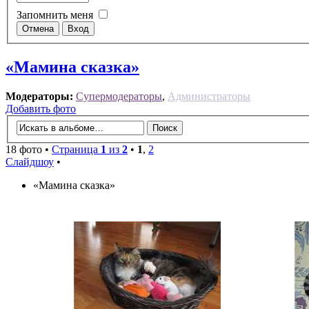
Запомнить меня
«Мамина сказка»
Модераторы:
Супермодераторы
,
Администраторы
Добавить фото
18 фото •
Страница
1
из
2
•
1
,
2
Слайдшоу
•
«Мамина сказка»