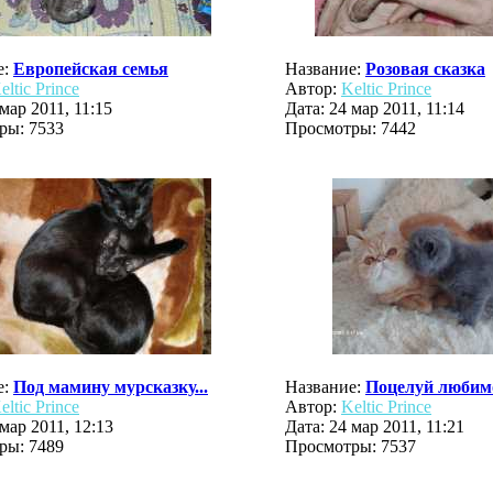
е:
Европейская семья
Название:
Розовая сказка
eltic Prince
Автор:
Keltic Prince
 мар 2011, 11:15
Дата: 24 мар 2011, 11:14
ры: 7533
Просмотры: 7442
е:
Под мамину мурсказку...
Название:
Поцелуй любим
eltic Prince
Автор:
Keltic Prince
 мар 2011, 12:13
Дата: 24 мар 2011, 11:21
ры: 7489
Просмотры: 7537