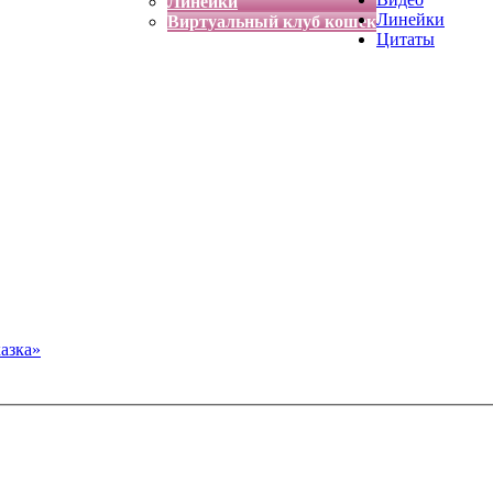
Линейки
Линейки
Виртуальный клуб кошек
Цитаты
азка»