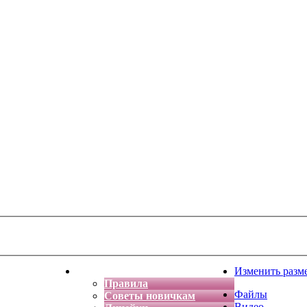
тская фантазия
Форум
Изменить разм
Правила
Файлы
Советы новичкам
Видео