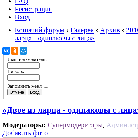
FAQ
Регистрация
Вход
Кошачий форум
‹
Галерея
‹
Архив
‹
201
ларца - одинаковы с лица»
Имя пользователя:
Пароль:
Запомнить меня
«Двое из ларца - одинаковы с лица
Модераторы:
Супермодераторы
,
Админист
Добавить фото