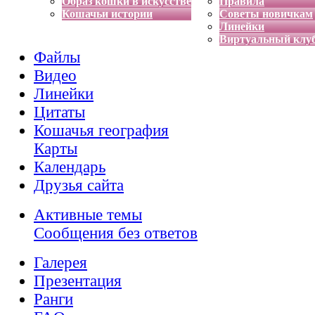
Образ кошки в искусстве
Правила
Кошачьи истории
Советы новичкам
Линейки
Виртуальный клу
Файлы
Видео
Линейки
Цитаты
Кошачья география
Карты
Календарь
Друзья сайта
Активные темы
Сообщения без ответов
Галерея
Презентация
Ранги