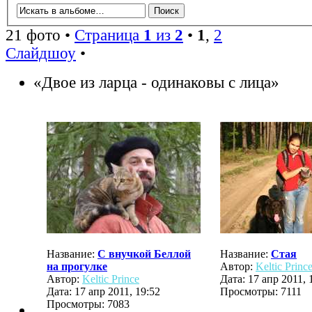
21 фото •
Страница
1
из
2
•
1
,
2
Слайдшоу
•
«Двое из ларца - одинаковы с лица»
Название:
С внучкой Беллой
Название:
Стая
на прогулке
Автор:
Keltic Princ
Автор:
Keltic Prince
Дата: 17 апр 2011, 
Дата: 17 апр 2011, 19:52
Просмотры: 7111
Просмотры: 7083