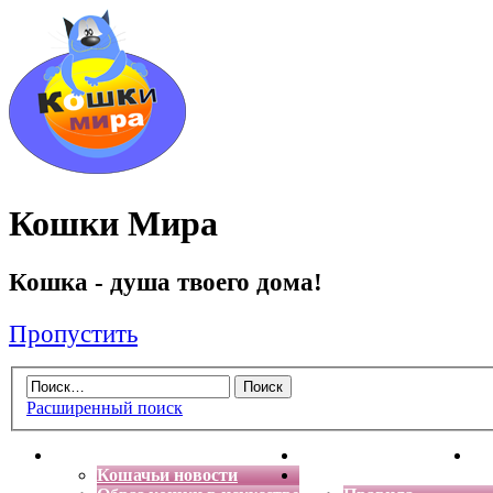
Кошки Мира
Кошка - душа твоего дома!
Пропустить
Расширенный поиск
Главная
Энциклопедия кошек
Де
Кошачьи новости
Форум