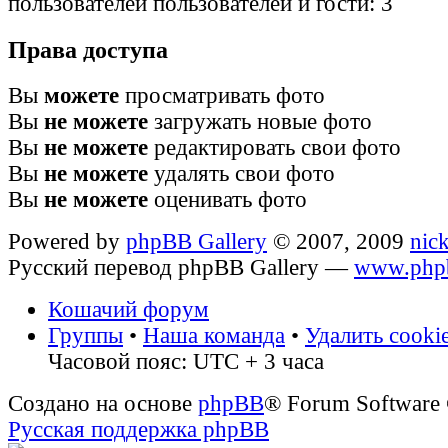
пользователей пользователей и гости: 3
Права доступа
Вы
можете
просматривать фото
Вы
не можете
загружать новые фото
Вы
не можете
редактировать свои фото
Вы
не можете
удалять свои фото
Вы
не можете
оценивать фото
Powered by
phpBB Gallery
© 2007, 2009
nic
Русский перевод phpBB Gallery —
www.phpb
Кошачий форум
Группы
•
Наша команда
•
Удалить cooki
Часовой пояс: UTC + 3 часа
Создано на основе
phpBB
® Forum Software
Русская поддержка phpBB