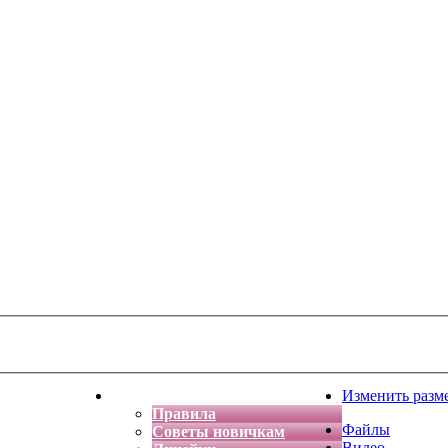
тская фантазия
Форум
Изменить разм
Правила
Файлы
Советы новичкам
Видео