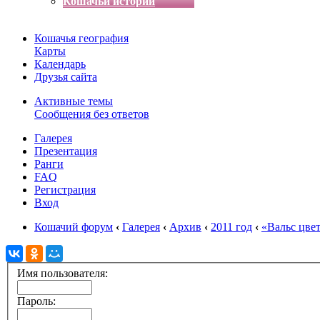
Кошачьи истории
Кошачья география
Карты
Календарь
Друзья сайта
Активные темы
Сообщения без ответов
Галерея
Презентация
Ранги
FAQ
Регистрация
Вход
Кошачий форум
‹
Галерея
‹
Архив
‹
2011 год
‹
«Вальс цве
Имя пользователя:
Пароль: