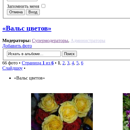
Запомнить меня
«Вальс цветов»
Модераторы:
Супермодераторы
,
Администраторы
Добавить фото
66 фото •
Страница
1
из
6
•
1
,
2
,
3
,
4
,
5
,
6
Слайдшоу
•
«Вальс цветов»