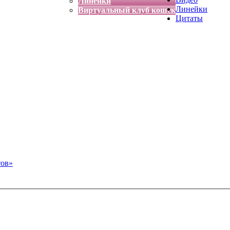
Линейки
Линейки
Виртуальный клуб кошек
Цитаты
тов»