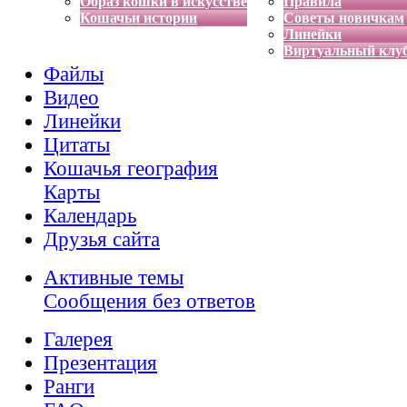
Образ кошки в искусстве
Правила
Кошачьи истории
Советы новичкам
Линейки
Виртуальный клу
Файлы
Видео
Линейки
Цитаты
Кошачья география
Карты
Календарь
Друзья сайта
Активные темы
Сообщения без ответов
Галерея
Презентация
Ранги