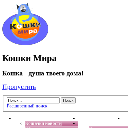
Кошки Мира
Кошка - душа твоего дома!
Пропустить
Расширенный поиск
Главная
Энциклопедия кошек
Де
Кошачьи новости
Форум