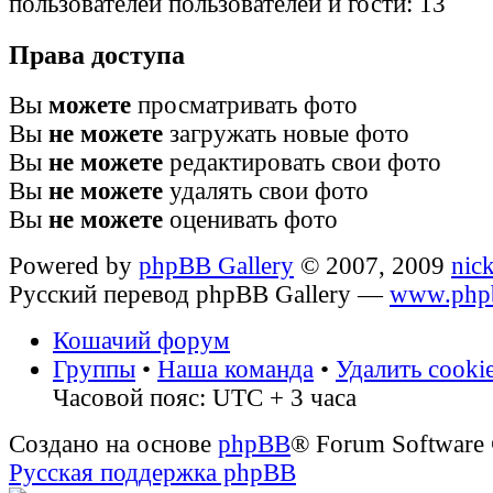
пользователей пользователей и гости: 13
Права доступа
Вы
можете
просматривать фото
Вы
не можете
загружать новые фото
Вы
не можете
редактировать свои фото
Вы
не можете
удалять свои фото
Вы
не можете
оценивать фото
Powered by
phpBB Gallery
© 2007, 2009
nic
Русский перевод phpBB Gallery —
www.phpb
Кошачий форум
Группы
•
Наша команда
•
Удалить cooki
Часовой пояс: UTC + 3 часа
Создано на основе
phpBB
® Forum Software
Русская поддержка phpBB