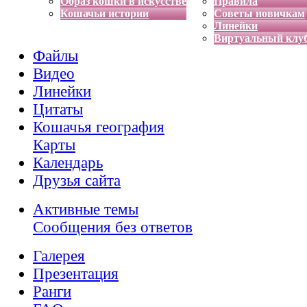
Образ кошки в искусстве
Правила
Кошачьи истории
Советы новичкам
Линейки
Виртуальный клу
Файлы
Видео
Линейки
Цитаты
Кошачья география
Карты
Календарь
Друзья сайта
Активные темы
Сообщения без ответов
Галерея
Презентация
Ранги