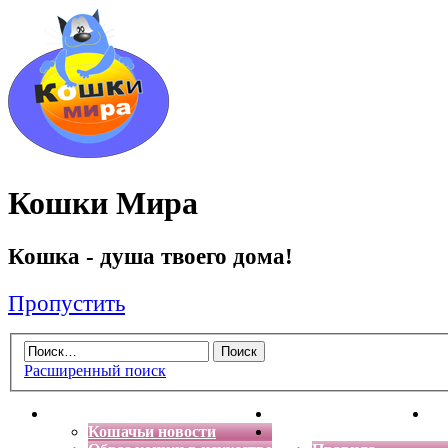
Кошки Мира
Кошка - душа твоего дома!
Пропустить
Расширенный поиск
Главная
Энциклопедия кошек
Де
Кошачьи новости
Форум