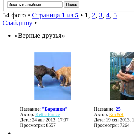
54 фото •
Страница
1
из
5
•
1
,
2
,
3
,
4
,
5
Слайдшоу
•
«Верные друзья»
Название:
"Барашки"
Название:
25
Автор:
Keltic Prince
Автор:
Кот&Я
Дата: 24 авг 2013, 17:37
Дата: 19 сен 2013, 
Просмотры: 8557
Просмотры: 7264