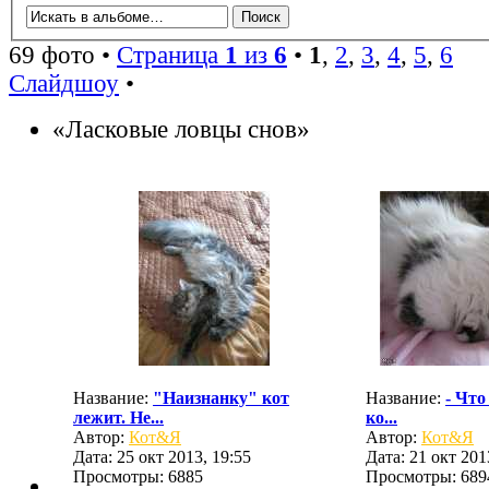
69 фото •
Страница
1
из
6
•
1
,
2
,
3
,
4
,
5
,
6
Слайдшоу
•
«Ласковые ловцы снов»
Название:
"Наизнанку" кот
Название:
- Что
лежит. Не...
ко...
Автор:
Кот&Я
Автор:
Кот&Я
Дата: 25 окт 2013, 19:55
Дата: 21 окт 201
Просмотры: 6885
Просмотры: 689