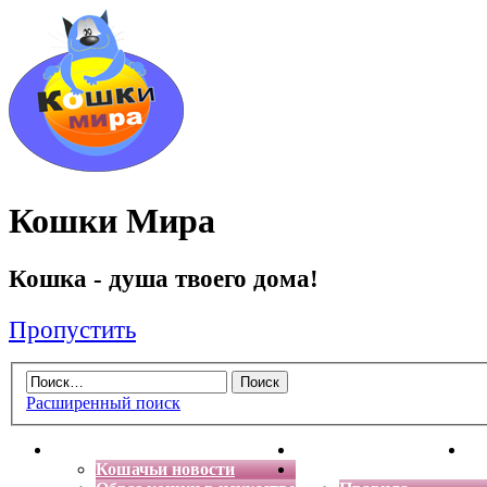
Кошки Мира
Кошка - душа твоего дома!
Пропустить
Расширенный поиск
Главная
Энциклопедия кошек
Де
Кошачьи новости
Форум