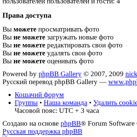
пользователей пользователей и гости: 4
Права доступа
Вы
можете
просматривать фото
Вы
не можете
загружать новые фото
Вы
не можете
редактировать свои фото
Вы
не можете
удалять свои фото
Вы
не можете
оценивать фото
Powered by
phpBB Gallery
© 2007, 2009
nic
Русский перевод phpBB Gallery —
www.phpb
Кошачий форум
Группы
•
Наша команда
•
Удалить cooki
Часовой пояс: UTC + 3 часа
Создано на основе
phpBB
® Forum Software
Русская поддержка phpBB