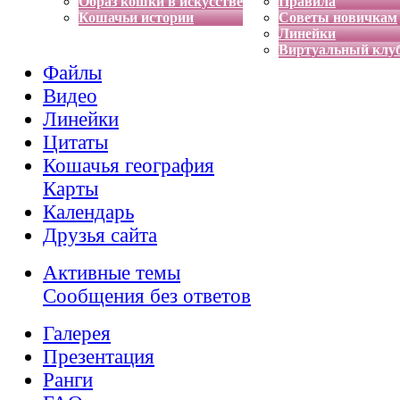
Образ кошки в искусстве
Правила
Кошачьи истории
Советы новичкам
Линейки
Виртуальный клу
Файлы
Видео
Линейки
Цитаты
Кошачья география
Карты
Календарь
Друзья сайта
Активные темы
Сообщения без ответов
Галерея
Презентация
Ранги