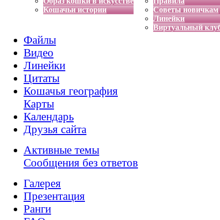
Образ кошки в искусстве
Правила
Кошачьи истории
Советы новичкам
Линейки
Виртуальный клу
Файлы
Видео
Линейки
Цитаты
Кошачья география
Карты
Календарь
Друзья сайта
Активные темы
Сообщения без ответов
Галерея
Презентация
Ранги