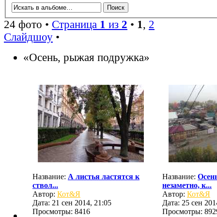
24 фото •
Страница
1
из
2
•
1
,
2
Слайдшоу
•
«Осень, рыжая подружка»
Название:
А листья ластятся к
Название:
Осен
ствол...
незаметно, к...
Автор:
Кот&Я
Автор:
Кот&Я
Дата: 21 сен 2014, 21:05
Дата: 25 сен 201
Просмотры: 8416
Просмотры: 892