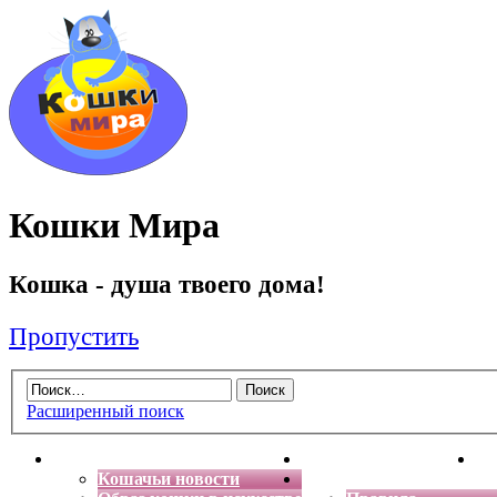
Кошки Мира
Кошка - душа твоего дома!
Пропустить
Расширенный поиск
Главная
Энциклопедия кошек
Де
Кошачьи новости
Форум