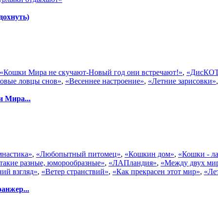
дохнуть)
«Кошки Мира не скучают-Новый год они встречают!»
,
«ДисКОТ
овые ловцы снов»
,
«Весеннее настроение»
,
«Летние зарисовки»
 Мира...
имнастика»
,
«Любопытный питомец»
,
«Кошкин дом»
,
«Кошки - л
такие разные, юморообразные»
,
«ЛАПландия»
,
«Между двух ми
ий взгляд»
,
«Ветер странствий»
,
«Как прекрасен этот мир»
,
«Ле
анжер...