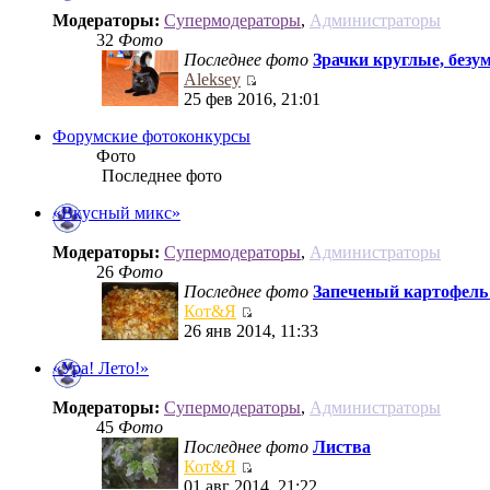
Модераторы:
Супермодераторы
,
Администраторы
32
Фото
Последнее фото
Зрачки круглые, безум
Aleksey
25 фев 2016, 21:01
Форумские фотоконкурсы
Фото
Последнее фото
«Вкусный микс»
Модераторы:
Супермодераторы
,
Администраторы
26
Фото
Последнее фото
Запеченый картофель с
Кот&Я
26 янв 2014, 11:33
«Ура! Лето!»
Модераторы:
Супермодераторы
,
Администраторы
45
Фото
Последнее фото
Листва
Кот&Я
01 авг 2014, 21:22