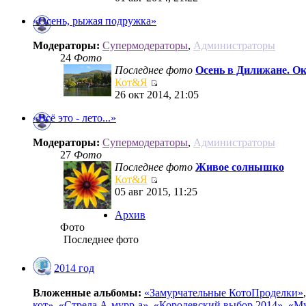
«Осень, рыжая подружка»
Модераторы:
Супермодераторы
,
Администраторы
24
Фото
Последнее фото
Осень в Дилижане. О
Кот&Я
26 окт 2014, 21:05
«Всё это - лето...»
Модераторы:
Супермодераторы
,
Администраторы
27
Фото
Последнее фото
Живое солнышко
Кот&Я
05 авг 2015, 11:25
Архив
Фото
Последнее фото
2014 год
Вложенные альбомы:
«Замурчательные КотоПроделки»
кот»
,
«Стрела А-мурр-а»
,
«Королевский выбор 2014»
,
«Му