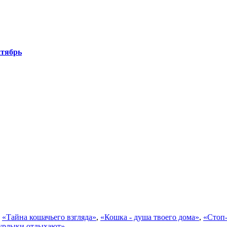
ктябрь
,
«Тайна кошачьего взгляда»
,
«Кошка - душа твоего дома»
,
«Стоп-
рлыки отдыхают»