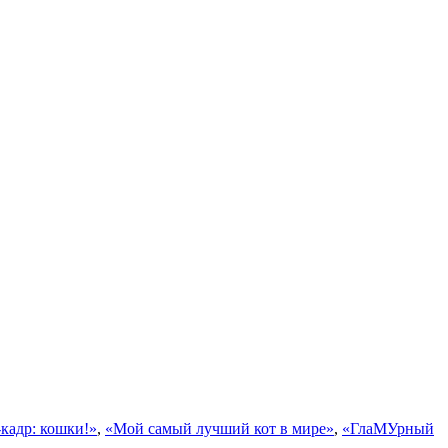
кадр: кошки!»
,
«Мой самый лучший кот в мире»
,
«ГлаМУрный