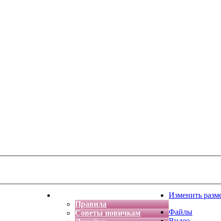
тская фантазия
Форум
Изменить разм
Правила
Файлы
Советы новичкам
Видео