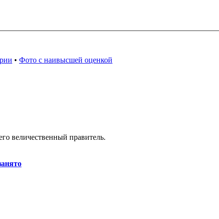
арии
•
Фото с наивысшей оценкой
 его величественный правитель.
занято