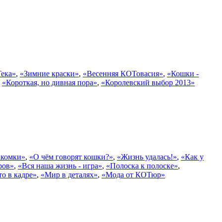
ека»
,
«Зимние краски»
,
«Весенняя КОТовасия»
,
«Кошки -
,
«Короткая, но дивная пора»
,
«Королевский выбор 2013»
акомки»
,
«О чём говорят кошки?»
,
«Жизнь удалась!»
,
«Как у
ров»
,
«Вся наша жизнь - игра»
,
«Полоска к полоске»
,
то в кадре»
,
«Мир в деталях»
,
«Мода от КОТюр»