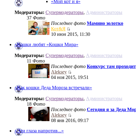
«Мой кот и я»
Модераторы:
Супермодераторы
,
Администраторы
37
Фото
Последнее фото
Мамино золотко
Кот&Я
10 июн 2015, 11:30
«Кошки любят «Кошки Мира»
Модераторы:
Супермодераторы
,
Администраторы
11
Фото
Последнее фото
Конкурс там проходит))
Aleksey
04 ноя 2015, 19:51
«Как кошки Деда Мороза встречали»
Модераторы:
Супермодераторы
,
Администраторы
18
Фото
Последнее фото
Сегодня я за Деда Мор
Aleksey
08 янв 2016, 09:17
«Эти глаза напротив...»