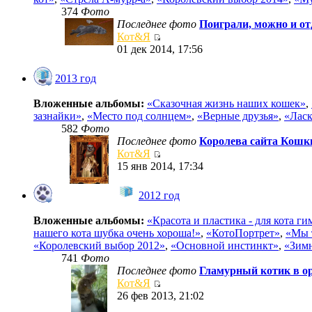
374
Фото
Последнее фото
Поиграли, можно и от
Кот&Я
01 дек 2014, 17:56
2013 год
Вложенные альбомы:
«Сказочная жизнь наших кошек»
,
зазнайки»
,
«Место под солнцем»
,
«Верные друзья»
,
«Ласк
582
Фото
Последнее фото
Королева сайта Кошки
Кот&Я
15 янв 2014, 17:34
2012 год
Вложенные альбомы:
«Красота и пластика - для кота г
нашего кота шубка очень хороша!»
,
«КотоПортрет»
,
«Мы 
«Королевский выбор 2012»
,
«Основной инстинкт»
,
«Зимн
741
Фото
Последнее фото
Гламурный котик в ор
Кот&Я
26 фев 2013, 21:02