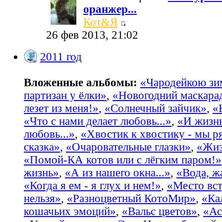
оранжер...
Кот&Я
26 фев 2013, 21:02
2011 год
Вложенные альбомы:
«Чародейкою з
партизан у ёлки»
,
«Новогодний маскара
лезет из меня!»
,
«Солнечный зайчик»
,
«
«Что с нами делает любовь...»
,
«И жизнь
любовь...»
,
«Хвостик к хвостику - мы р
сказка»
,
«Очаровательные глазки»
,
«Жиз
«Помой-КА котов или с лёгким паром!»
жизнь»
,
«А из нашего окна...»
,
«Вода, жа
«Когда я ем - я глух и нем!»
,
«Место вст
нельзя»
,
«Разноцветный КотоМир»
,
«Ка
кошачьих эмоций»
,
«Вальс цветов»
,
«Ас