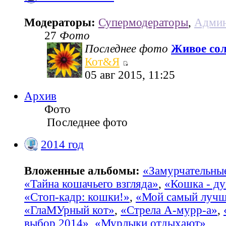
Модераторы:
Супермодераторы
,
Админ
27
Фото
Последнее фото
Живое со
Кот&Я
05 авг 2015, 11:25
Архив
Фото
Последнее фото
2014 год
Вложенные альбомы:
«Замурчательны
«Тайна кошачьего взгляда»
,
«Кошка - ду
«Стоп-кадр: кошки!»
,
«Мой самый лучш
«ГлаМУрный кот»
,
«Стрела А-мурр-а»
,
выбор 2014»
,
«Мурлыки отдыхают»