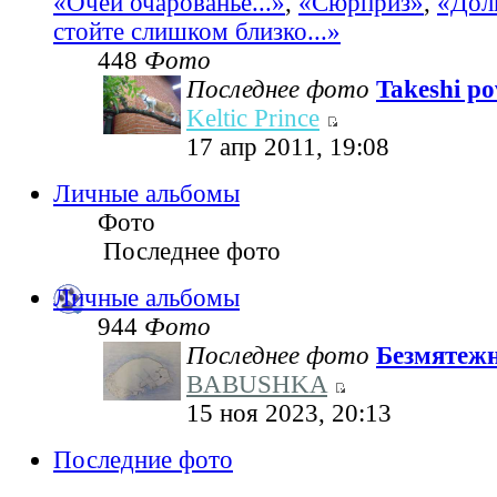
«Очей очарованье...»
,
«Сюрприз»
,
«Дол
стойте слишком близко...»
448
Фото
Последнее фото
Takeshi pov
Keltic Prince
17 апр 2011, 19:08
Личные альбомы
Фото
Последнее фото
Личные альбомы
944
Фото
Последнее фото
Безмятеж
BABUSHKA
15 ноя 2023, 20:13
Последние фото