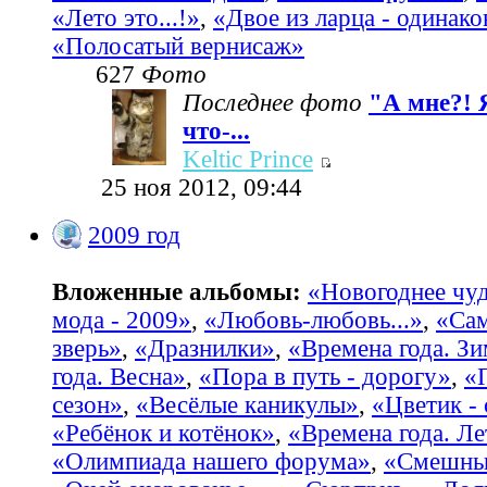
«Лето это...!»
,
«Двое из ларца - одинако
«Полосатый вернисаж»
627
Фото
Последнее фото
"А мне?! 
что-...
Keltic Prince
25 ноя 2012, 09:44
2009 год
Вложенные альбомы:
«Новогоднее чу
мода - 2009»
,
«Любовь-любовь...»
,
«Са
зверь»
,
«Дразнилки»
,
«Времена года. З
года. Весна»
,
«Пора в путь - дорогу»
,
«
сезон»
,
«Весёлые каникулы»
,
«Цветик -
«Ребёнок и котёнок»
,
«Времена года. Ле
«Олимпиада нашего форума»
,
«Смешные