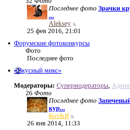
32
Фото
Последнее фото
Зрачки кр
...
Aleksey
25 фев 2016, 21:01
Форумские фотоконкурсы
Фото
Последнее фото
«Вкусный микс»
Модераторы:
Супермодераторы
,
Админ
26
Фото
Последнее фото
Запеченый
кур...
Кот&Я
26 янв 2014, 11:33