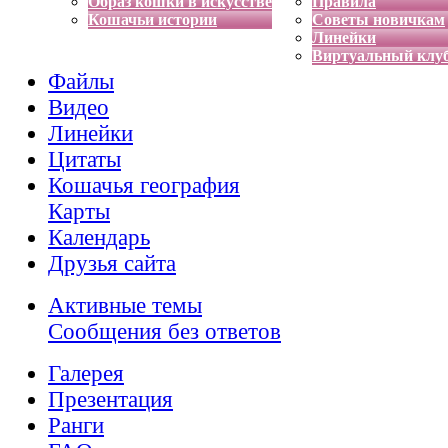
Образ кошки в искусстве
Правила
Кошачьи истории
Советы новичкам
Линейки
Виртуальный клу
Файлы
Видео
Линейки
Цитаты
Кошачья география
Карты
Календарь
Друзья сайта
Активные темы
Сообщения без ответов
Галерея
Презентация
Ранги