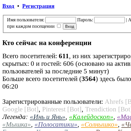
Вход
•
Регистрация
Имя пользователя:
Пароль:
|
А
при каждом посещении
Кто сейчас на конференции
Всего посетителей:
611
, из них зарегистрир
скрытых: 0 и гостей: 606 (основано на акти
пользователей за последние 5 минут)
Больше всего посетителей (
3564
) здесь было
06:20
Зарегистрированные пользователи:
Ahrefs [B
Google [Bot]
,
Pinterest [Bot]
,
Trendiction [Bot
Легенда:
«Инь и Янь»
,
«Калейдоскоп»
,
«Ма
«Мышка»
,
«Полосатики»
,
«Солнышко»
,
«Ч