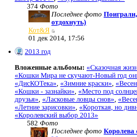
374
Фото
Последнее фото
Поиграли,
отдохнуть)
Кот&Я
01 дек 2014, 17:56
2013 год
Вложенные альбомы:
«Сказочная жиз
«Кошки Мира не скучают-Новый год он
«ДисКОТека»
,
«Зимние краски»
,
«Весен
«Кошки - зазнайки»
,
«Место под солнц
друзья»
,
«Ласковые ловцы снов»
,
«Весе
«Летние зарисовки»
,
«Короткая, но див
«Королевский выбор 2013»
582
Фото
Последнее фото
Королева