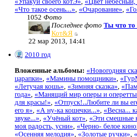
«Упакуй своего котЭ»
,
«Цвет небесный, 
«Что такое осень...»
,
«Очарование»
,
«Го
1052
Фото
Последнее фото
Ты что то 
Кот&Я
22 мар 2013, 14:41
2010 год
Вложенные альбомы:
«Новогодняя ска
царапки»
,
«Мамины помощники»
,
«Гур
«Летучая кошь»
,
«Зимняя сказка»
,
«Пам
года»
,
«Манящий мир оперы и оперетты
для красы!»
,
«Отпуск!..Любите ли вы ег
его я»
,
«А ну-ка кошечки...»
,
«Весна... 
звуке...»
,
«Учёный кот»
,
«Эти смешные 
моя радость, усни»
,
«Черно- белое кино
«Осенняя мелодия»
,
«Золотые ручки»
,