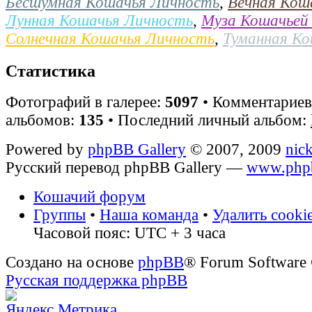
Бесшумная Кошачья Личность
,
Вечная Кош
Лунная Кошачья Личность
,
Муза Кошачьей
Солнечная Кошачья Личность
,
Туманная К
Статистика
Фотографий в галерее:
5097
• Комментарие
альбомов:
135
• Последний личный альбом:
Powered by
phpBB Gallery
© 2007, 2009
nic
Русский перевод phpBB Gallery —
www.phpb
Кошачий форум
Группы
•
Наша команда
•
Удалить cooki
Часовой пояс: UTC + 3 часа
Создано на основе
phpBB
® Forum Software
Русская поддержка phpBB