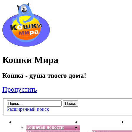
Кошки Мира
Кошка - душа твоего дома!
Пропустить
Расширенный поиск
Главная
Энциклопедия кошек
Де
Кошачьи новости
Форум