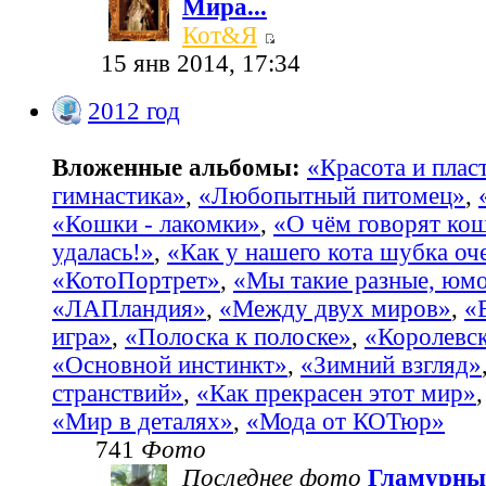
Мира...
Кот&Я
15 янв 2014, 17:34
2012 год
Вложенные альбомы:
«Красота и пласт
гимнастика»
,
«Любопытный питомец»
,
«Кошки - лакомки»
,
«О чём говорят ко
удалась!»
,
«Как у нашего кота шубка оч
«КотоПортрет»
,
«Мы такие разные, юм
«ЛАПландия»
,
«Между двух миров»
,
«
игра»
,
«Полоска к полоске»
,
«Королевс
«Основной инстинкт»
,
«Зимний взгляд»
странствий»
,
«Как прекрасен этот мир»
«Мир в деталях»
,
«Мода от КОТюр»
741
Фото
Последнее фото
Гламурны