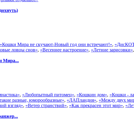
дохнуть)
«Кошки Мира не скучают-Новый год они встречают!»
,
«ДисКОТ
овые ловцы снов»
,
«Весеннее настроение»
,
«Летние зарисовки»
 Мира...
имнастика»
,
«Любопытный питомец»
,
«Кошкин дом»
,
«Кошки - л
такие разные, юморообразные»
,
«ЛАПландия»
,
«Между двух ми
ий взгляд»
,
«Ветер странствий»
,
«Как прекрасен этот мир»
,
«Ле
анжер...