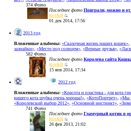
374
Фото
Последнее фото
Поиграли, можно и от
Кот&Я
01 дек 2014, 17:56
2013 год
Вложенные альбомы:
«Сказочная жизнь наших кошек»
,
зазнайки»
,
«Место под солнцем»
,
«Верные друзья»
,
«Ласк
582
Фото
Последнее фото
Королева сайта Кошки
Кот&Я
15 янв 2014, 17:34
2012 год
Вложенные альбомы:
«Красота и пластика - для кота г
нашего кота шубка очень хороша!»
,
«КотоПортрет»
,
«Мы 
«Королевский выбор 2012»
,
«Основной инстинкт»
,
«Зимн
741
Фото
Последнее фото
Гламурный котик в ор
Кот&Я
26 фев 2013, 21:02