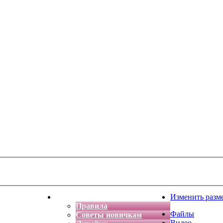
тская фантазия
Форум
Изменить разм
Правила
Файлы
Советы новичкам
Видео