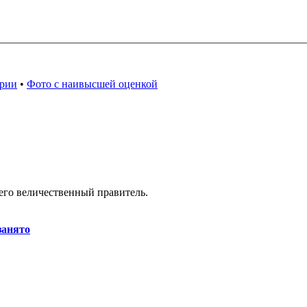
арии
•
Фото с наивысшей оценкой
 его величественный правитель.
занято