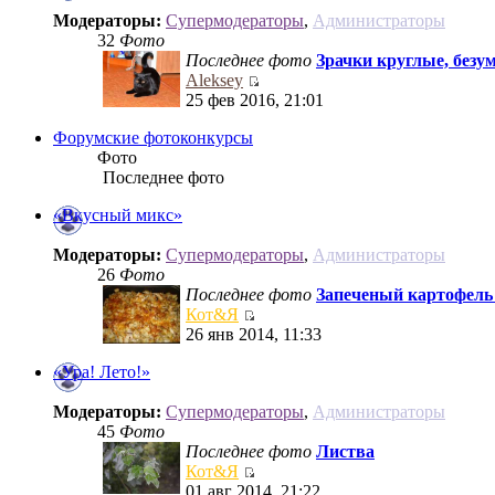
Модераторы:
Супермодераторы
,
Администраторы
32
Фото
Последнее фото
Зрачки круглые, безум
Aleksey
25 фев 2016, 21:01
Форумские фотоконкурсы
Фото
Последнее фото
«Вкусный микс»
Модераторы:
Супермодераторы
,
Администраторы
26
Фото
Последнее фото
Запеченый картофель с
Кот&Я
26 янв 2014, 11:33
«Ура! Лето!»
Модераторы:
Супермодераторы
,
Администраторы
45
Фото
Последнее фото
Листва
Кот&Я
01 авг 2014, 21:22