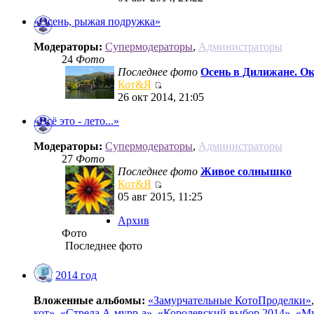
«Осень, рыжая подружка»
Модераторы:
Супермодераторы
,
Администраторы
24
Фото
Последнее фото
Осень в Дилижане. О
Кот&Я
26 окт 2014, 21:05
«Всё это - лето...»
Модераторы:
Супермодераторы
,
Администраторы
27
Фото
Последнее фото
Живое солнышко
Кот&Я
05 авг 2015, 11:25
Архив
Фото
Последнее фото
2014 год
Вложенные альбомы:
«Замурчательные КотоПроделки»
кот»
,
«Стрела А-мурр-а»
,
«Королевский выбор 2014»
,
«Му