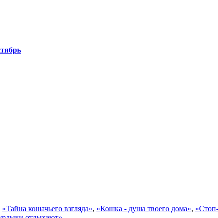
ктябрь
,
«Тайна кошачьего взгляда»
,
«Кошка - душа твоего дома»
,
«Стоп-
рлыки отдыхают»