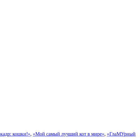
кадр: кошки!»
,
«Мой самый лучший кот в мире»
,
«ГлаМУрный