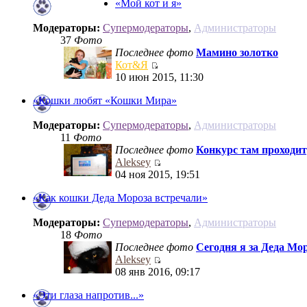
«Мой кот и я»
Модераторы:
Супермодераторы
,
Администраторы
37
Фото
Последнее фото
Мамино золотко
Кот&Я
10 июн 2015, 11:30
«Кошки любят «Кошки Мира»
Модераторы:
Супермодераторы
,
Администраторы
11
Фото
Последнее фото
Конкурс там проходит))
Aleksey
04 ноя 2015, 19:51
«Как кошки Деда Мороза встречали»
Модераторы:
Супермодераторы
,
Администраторы
18
Фото
Последнее фото
Сегодня я за Деда Мор
Aleksey
08 янв 2016, 09:17
«Эти глаза напротив...»