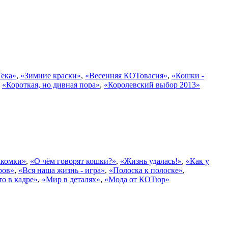
ека»
,
«Зимние краски»
,
«Весенняя КОТовасия»
,
«Кошки -
,
«Короткая, но дивная пора»
,
«Королевский выбор 2013»
акомки»
,
«О чём говорят кошки?»
,
«Жизнь удалась!»
,
«Как у
ров»
,
«Вся наша жизнь - игра»
,
«Полоска к полоске»
,
то в кадре»
,
«Мир в деталях»
,
«Мода от КОТюр»