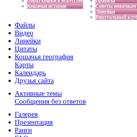
Образ кошки в искусстве
Правила
Кошачьи истории
Советы новичкам
Линейки
Виртуальный клу
Файлы
Видео
Линейки
Цитаты
Кошачья география
Карты
Календарь
Друзья сайта
Активные темы
Сообщения без ответов
Галерея
Презентация
Ранги