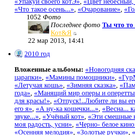
«Упакуй своего котЭ»
,
«Цвет небесный, 
«Что такое осень...»
,
«Очарование»
,
«Го
1052
Фото
Последнее фото
Ты что то 
Кот&Я
22 мар 2013, 14:41
2010 год
Вложенные альбомы:
«Новогодняя ска
царапки»
,
«Мамины помощники»
,
«Гур
«Летучая кошь»
,
«Зимняя сказка»
,
«Пам
года»
,
«Манящий мир оперы и оперетты
для красы!»
,
«Отпуск!..Любите ли вы ег
его я»
,
«А ну-ка кошечки...»
,
«Весна... 
звуке...»
,
«Учёный кот»
,
«Эти смешные 
моя радость, усни»
,
«Черно- белое кино
«Осенняя мелодия»
,
«Золотые ручки»
,