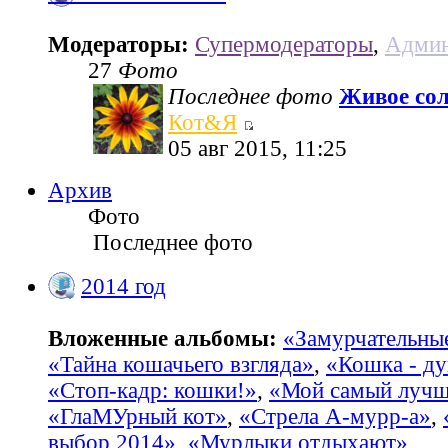
Модераторы:
Супермодераторы
,
Админ
27
Фото
Последнее фото
Живое со
Кот&Я
05 авг 2015, 11:25
Архив
Фото
Последнее фото
2014 год
Вложенные альбомы:
«Замурчательны
«Тайна кошачьего взгляда»
,
«Кошка - ду
«Стоп-кадр: кошки!»
,
«Мой самый лучш
«ГлаМУрный кот»
,
«Стрела А-мурр-а»
,
выбор 2014»
,
«Мурлыки отдыхают»