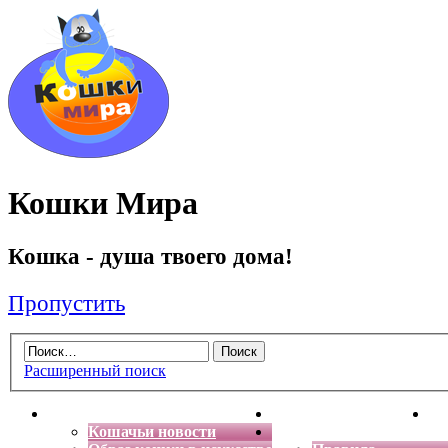
Кошки Мира
Кошка - душа твоего дома!
Пропустить
Расширенный поиск
Главная
Энциклопедия кошек
Де
Кошачьи новости
Форум