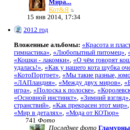
Мира...
Кот&Я
15 янв 2014, 17:34
2012 год
Вложенные альбомы:
«Красота и пласт
гимнастика»
,
«Любопытный питомец»
,
«Кошки - лакомки»
,
«О чём говорят ко
удалась!»
,
«Как у нашего кота шубка оч
«КотоПортрет»
,
«Мы такие разные, юм
«ЛАПландия»
,
«Между двух миров»
,
«
игра»
,
«Полоска к полоске»
,
«Королевс
«Основной инстинкт»
,
«Зимний взгляд»
странствий»
,
«Как прекрасен этот мир»
«Мир в деталях»
,
«Мода от КОТюр»
741
Фото
Последнее фото
Гламурны