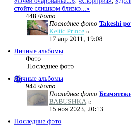
«Очей очарованье...»
,
«Сюрприз»
,
«Дол
стойте слишком близко...»
448
Фото
Последнее фото
Takeshi pov
Keltic Prince
17 апр 2011, 19:08
Личные альбомы
Фото
Последнее фото
Личные альбомы
944
Фото
Последнее фото
Безмятеж
BABUSHKA
15 ноя 2023, 20:13
Последние фото