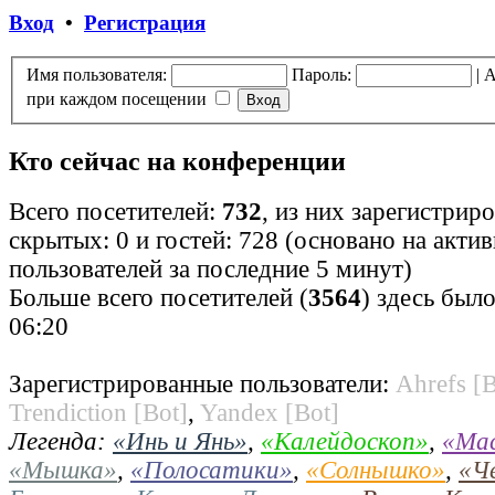
Вход
•
Регистрация
Имя пользователя:
Пароль:
|
А
при каждом посещении
Кто сейчас на конференции
Всего посетителей:
732
, из них зарегистрир
скрытых: 0 и гостей: 728 (основано на акти
пользователей за последние 5 минут)
Больше всего посетителей (
3564
) здесь было
06:20
Зарегистрированные пользователи:
Ahrefs [B
Trendiction [Bot]
,
Yandex [Bot]
Легенда:
«Инь и Янь»
,
«Калейдоскоп»
,
«Ма
«Мышка»
,
«Полосатики»
,
«Солнышко»
,
«Ч