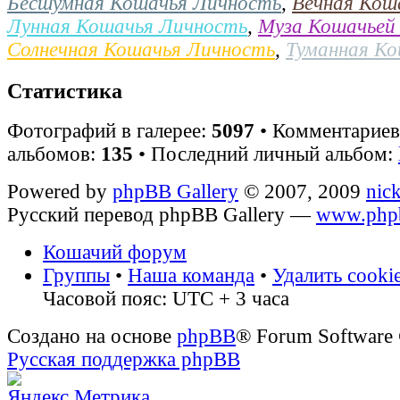
Бесшумная Кошачья Личность
,
Вечная Кош
Лунная Кошачья Личность
,
Муза Кошачьей
Солнечная Кошачья Личность
,
Туманная К
Статистика
Фотографий в галерее:
5097
• Комментарие
альбомов:
135
• Последний личный альбом:
Powered by
phpBB Gallery
© 2007, 2009
nic
Русский перевод phpBB Gallery —
www.phpb
Кошачий форум
Группы
•
Наша команда
•
Удалить cooki
Часовой пояс: UTC + 3 часа
Создано на основе
phpBB
® Forum Software
Русская поддержка phpBB