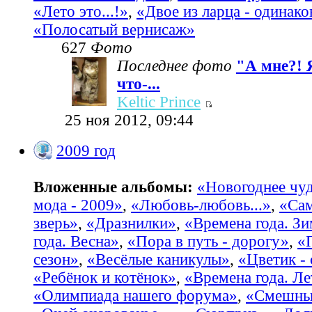
«Лето это...!»
,
«Двое из ларца - одинако
«Полосатый вернисаж»
627
Фото
Последнее фото
"А мне?! 
что-...
Keltic Prince
25 ноя 2012, 09:44
2009 год
Вложенные альбомы:
«Новогоднее чу
мода - 2009»
,
«Любовь-любовь...»
,
«Са
зверь»
,
«Дразнилки»
,
«Времена года. З
года. Весна»
,
«Пора в путь - дорогу»
,
«
сезон»
,
«Весёлые каникулы»
,
«Цветик -
«Ребёнок и котёнок»
,
«Времена года. Ле
«Олимпиада нашего форума»
,
«Смешные