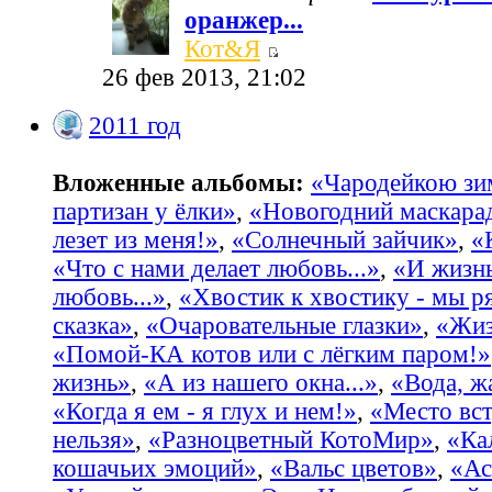
оранжер...
Кот&Я
26 фев 2013, 21:02
2011 год
Вложенные альбомы:
«Чародейкою з
партизан у ёлки»
,
«Новогодний маскара
лезет из меня!»
,
«Солнечный зайчик»
,
«
«Что с нами делает любовь...»
,
«И жизнь
любовь...»
,
«Хвостик к хвостику - мы р
сказка»
,
«Очаровательные глазки»
,
«Жиз
«Помой-КА котов или с лёгким паром!»
жизнь»
,
«А из нашего окна...»
,
«Вода, жа
«Когда я ем - я глух и нем!»
,
«Место вст
нельзя»
,
«Разноцветный КотоМир»
,
«Ка
кошачьих эмоций»
,
«Вальс цветов»
,
«Ас