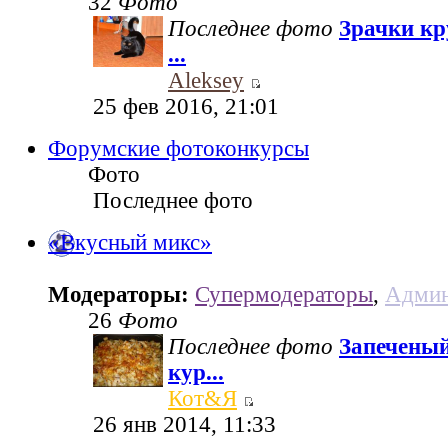
32
Фото
Последнее фото
Зрачки кр
...
Aleksey
25 фев 2016, 21:01
Форумские фотоконкурсы
Фото
Последнее фото
«Вкусный микс»
Модераторы:
Супермодераторы
,
Админ
26
Фото
Последнее фото
Запеченый
кур...
Кот&Я
26 янв 2014, 11:33