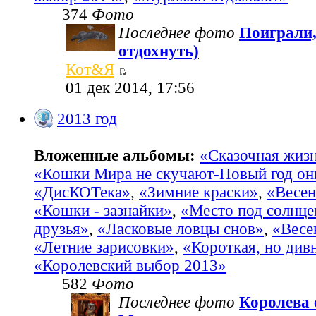
374
Фото
Последнее фото
Поиграли,
отдохнуть)
Кот&Я
01 дек 2014, 17:56
2013 год
Вложенные альбомы:
«Сказочная жиз
«Кошки Мира не скучают-Новый год он
«ДисКОТека»
,
«Зимние краски»
,
«Весен
«Кошки - зазнайки»
,
«Место под солнц
друзья»
,
«Ласковые ловцы снов»
,
«Весе
«Летние зарисовки»
,
«Короткая, но див
«Королевский выбор 2013»
582
Фото
Последнее фото
Королева