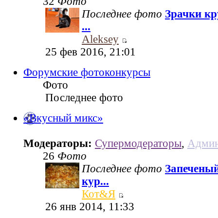
32
Фото
Последнее фото
Зрачки кр
...
Aleksey
25 фев 2016, 21:01
Форумские фотоконкурсы
Фото
Последнее фото
«Вкусный микс»
Модераторы:
Супермодераторы
,
Админ
26
Фото
Последнее фото
Запеченый
кур...
Кот&Я
26 янв 2014, 11:33