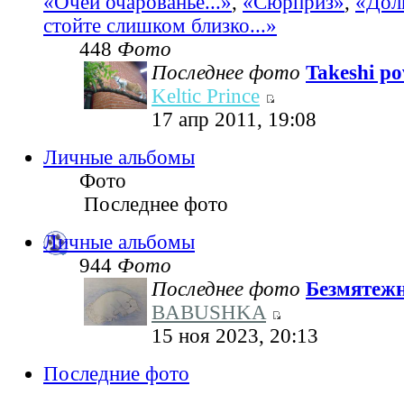
«Очей очарованье...»
,
«Сюрприз»
,
«Дол
стойте слишком близко...»
448
Фото
Последнее фото
Takeshi pov
Keltic Prince
17 апр 2011, 19:08
Личные альбомы
Фото
Последнее фото
Личные альбомы
944
Фото
Последнее фото
Безмятеж
BABUSHKA
15 ноя 2023, 20:13
Последние фото