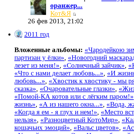
оранжер...
Кот&Я
26 фев 2013, 21:02
2011 год
Вложенные альбомы:
«Чародейкою з
партизан у ёлки»
,
«Новогодний маскара
лезет из меня!»
,
«Солнечный зайчик»
,
«
«Что с нами делает любовь...»
,
«И жизнь
любовь...»
,
«Хвостик к хвостику - мы р
сказка»
,
«Очаровательные глазки»
,
«Жиз
«Помой-КА котов или с лёгким паром!»
жизнь»
,
«А из нашего окна...»
,
«Вода, жа
«Когда я ем - я глух и нем!»
,
«Место вст
нельзя»
,
«Разноцветный КотоМир»
,
«Ка
кошачьих эмоций»
,
«Вальс цветов»
,
«Ас