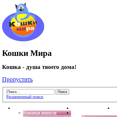
Кошки Мира
Кошка - душа твоего дома!
Пропустить
Расширенный поиск
Главная
Энциклопедия кошек
Де
Кошачьи новости
Форум