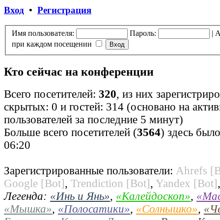
Вход
•
Регистрация
Имя пользователя:
Пароль:
|
А
при каждом посещении
Кто сейчас на конференции
Всего посетителей:
320
, из них зарегистрир
скрытых: 0 и гостей: 314 (основано на акти
пользователей за последние 5 минут)
Больше всего посетителей (
3564
) здесь было
06:20
Зарегистрированные пользователи:
Ahrefs [B
Google [Bot]
,
Trendiction [Bot]
,
Yandex [Bot]
Легенда:
«Инь и Янь»
,
«Калейдоскоп»
,
«Ма
«Мышка»
,
«Полосатики»
,
«Солнышко»
,
«Ч