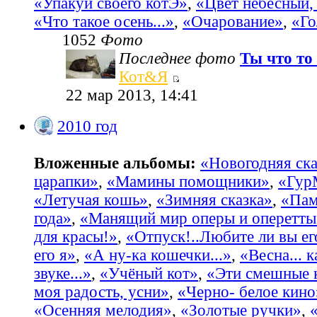
«Упакуй своего котЭ»
,
«Цвет небесный, 
«Что такое осень...»
,
«Очарование»
,
«Го
1052
Фото
Последнее фото
Ты что то 
Кот&Я
22 мар 2013, 14:41
2010 год
Вложенные альбомы:
«Новогодняя ска
царапки»
,
«Мамины помощники»
,
«Гур
«Летучая кошь»
,
«Зимняя сказка»
,
«Пам
года»
,
«Манящий мир оперы и оперетты
для красы!»
,
«Отпуск!..Любите ли вы ег
его я»
,
«А ну-ка кошечки...»
,
«Весна... 
звуке...»
,
«Учёный кот»
,
«Эти смешные 
моя радость, усни»
,
«Черно- белое кино
«Осенняя мелодия»
,
«Золотые ручки»
,