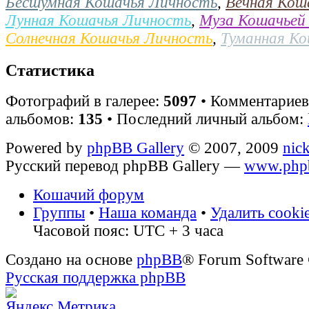
Бесшумная Кошачья Личность
,
Вечная Кош
Лунная Кошачья Личность
,
Муза Кошачьей
Солнечная Кошачья Личность
,
Туманная К
Статистика
Фотографий в галерее:
5097
• Комментарие
альбомов:
135
• Последний личный альбом:
Powered by
phpBB Gallery
© 2007, 2009
nic
Русский перевод phpBB Gallery —
www.phpb
Кошачий форум
Группы
•
Наша команда
•
Удалить cooki
Часовой пояс: UTC + 3 часа
Создано на основе
phpBB
® Forum Software
Русская поддержка phpBB