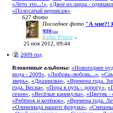
«Лето это...!»
,
«Двое из ларца - одинако
«Полосатый вернисаж»
627
Фото
Последнее фото
"А мне?! 
что-...
Keltic Prince
25 ноя 2012, 09:44
2009 год
Вложенные альбомы:
«Новогоднее чу
мода - 2009»
,
«Любовь-любовь...»
,
«Са
зверь»
,
«Дразнилки»
,
«Времена года. З
года. Весна»
,
«Пора в путь - дорогу»
,
«
сезон»
,
«Весёлые каникулы»
,
«Цветик -
«Ребёнок и котёнок»
,
«Времена года. Ле
«Олимпиада нашего форума»
,
«Смешные