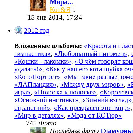
Мира...
Кот&Я
15 янв 2014, 17:34
2012 год
Вложенные альбомы:
«Красота и пласт
гимнастика»
,
«Любопытный питомец»
,
«Кошки - лакомки»
,
«О чём говорят ко
удалась!»
,
«Как у нашего кота шубка оч
«КотоПортрет»
,
«Мы такие разные, юм
«ЛАПландия»
,
«Между двух миров»
,
«
игра»
,
«Полоска к полоске»
,
«Королевс
«Основной инстинкт»
,
«Зимний взгляд»
странствий»
,
«Как прекрасен этот мир»
«Мир в деталях»
,
«Мода от КОТюр»
741
Фото
Последнее фото
Гламурны