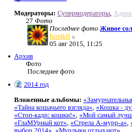
Модераторы:
Супермодераторы
,
Админ
27
Фото
Последнее фото
Живое со
Кот&Я
05 авг 2015, 11:25
Архив
Фото
Последнее фото
2014 год
Вложенные альбомы:
«Замурчательны
«Тайна кошачьего взгляда»
,
«Кошка - ду
«Стоп-кадр: кошки!»
,
«Мой самый лучш
«ГлаМУрный кот»
,
«Стрела А-мурр-а»
,
выбор 2014»
,
«Мурлыки отдыхают»