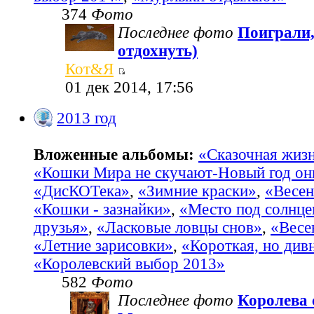
374
Фото
Последнее фото
Поиграли,
отдохнуть)
Кот&Я
01 дек 2014, 17:56
2013 год
Вложенные альбомы:
«Сказочная жиз
«Кошки Мира не скучают-Новый год он
«ДисКОТека»
,
«Зимние краски»
,
«Весен
«Кошки - зазнайки»
,
«Место под солнц
друзья»
,
«Ласковые ловцы снов»
,
«Весе
«Летние зарисовки»
,
«Короткая, но див
«Королевский выбор 2013»
582
Фото
Последнее фото
Королева