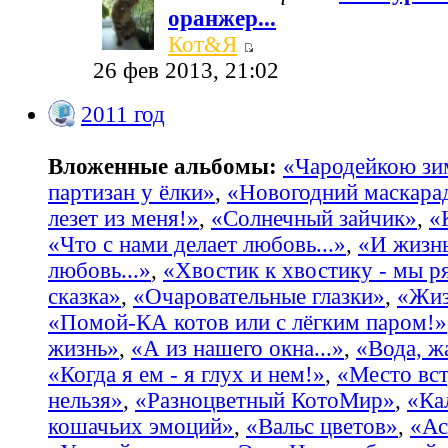
оранжер...
Кот&Я
26 фев 2013, 21:02
2011 год
Вложенные альбомы:
«Чародейкою з
партизан у ёлки»
,
«Новогодний маскара
лезет из меня!»
,
«Солнечный зайчик»
,
«
«Что с нами делает любовь...»
,
«И жизнь
любовь...»
,
«Хвостик к хвостику - мы р
сказка»
,
«Очаровательные глазки»
,
«Жиз
«Помой-КА котов или с лёгким паром!»
жизнь»
,
«А из нашего окна...»
,
«Вода, жа
«Когда я ем - я глух и нем!»
,
«Место вст
нельзя»
,
«Разноцветный КотоМир»
,
«Ка
кошачьих эмоций»
,
«Вальс цветов»
,
«Ас