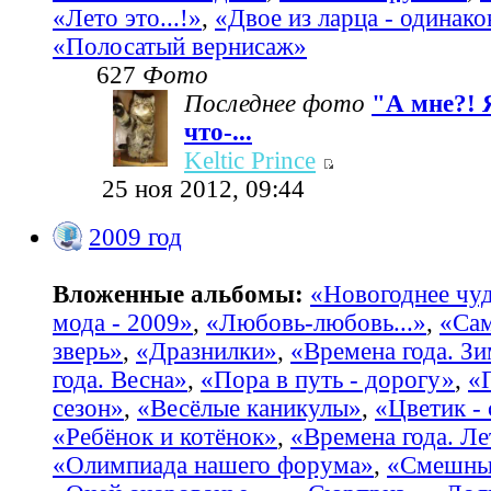
«Лето это...!»
,
«Двое из ларца - одинако
«Полосатый вернисаж»
627
Фото
Последнее фото
"А мне?! 
что-...
Keltic Prince
25 ноя 2012, 09:44
2009 год
Вложенные альбомы:
«Новогоднее чу
мода - 2009»
,
«Любовь-любовь...»
,
«Са
зверь»
,
«Дразнилки»
,
«Времена года. З
года. Весна»
,
«Пора в путь - дорогу»
,
«
сезон»
,
«Весёлые каникулы»
,
«Цветик -
«Ребёнок и котёнок»
,
«Времена года. Ле
«Олимпиада нашего форума»
,
«Смешные