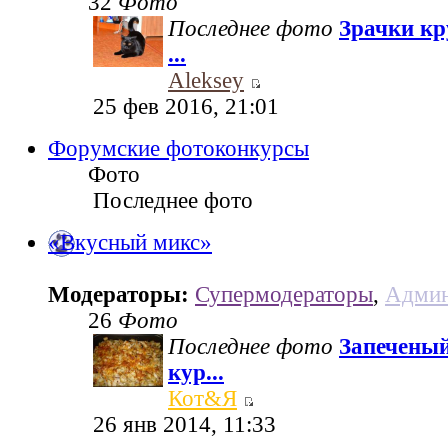
32
Фото
Последнее фото
Зрачки кр
...
Aleksey
25 фев 2016, 21:01
Форумские фотоконкурсы
Фото
Последнее фото
«Вкусный микс»
Модераторы:
Супермодераторы
,
Админ
26
Фото
Последнее фото
Запеченый
кур...
Кот&Я
26 янв 2014, 11:33