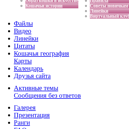
Образ кошки в искусстве
Правила
Кошачьи истории
Советы новичкам
Линейки
Виртуальный клу
Файлы
Видео
Линейки
Цитаты
Кошачья география
Карты
Календарь
Друзья сайта
Активные темы
Сообщения без ответов
Галерея
Презентация
Ранги