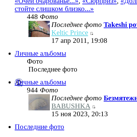
«Очей очарованье...»
,
«Сюрприз»
,
«Дол
стойте слишком близко...»
448
Фото
Последнее фото
Takeshi pov
Keltic Prince
17 апр 2011, 19:08
Личные альбомы
Фото
Последнее фото
Личные альбомы
944
Фото
Последнее фото
Безмятеж
BABUSHKA
15 ноя 2023, 20:13
Последние фото