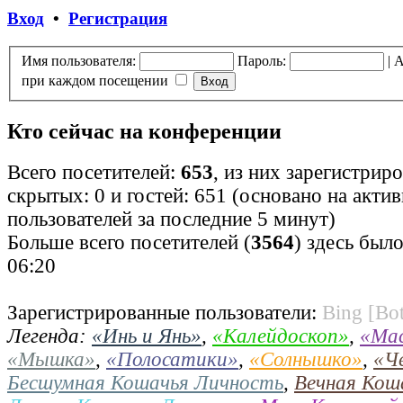
Вход
•
Регистрация
Имя пользователя:
Пароль:
|
А
при каждом посещении
Кто сейчас на конференции
Всего посетителей:
653
, из них зарегистрир
скрытых: 0 и гостей: 651 (основано на акти
пользователей за последние 5 минут)
Больше всего посетителей (
3564
) здесь было
06:20
Зарегистрированные пользователи:
Bing [Bot
Легенда:
«Инь и Янь»
,
«Калейдоскоп»
,
«Ма
«Мышка»
,
«Полосатики»
,
«Солнышко»
,
«Ч
Бесшумная Кошачья Личность
,
Вечная Кош