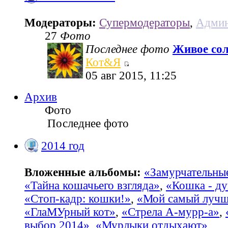
Модераторы:
Супермодераторы
,
Админ
27
Фото
Последнее фото
Живое со
Кот&Я
05 авг 2015, 11:25
Архив
Фото
Последнее фото
2014 год
Вложенные альбомы:
«Замурчательны
«Тайна кошачьего взгляда»
,
«Кошка - ду
«Стоп-кадр: кошки!»
,
«Мой самый лучш
«ГлаМУрный кот»
,
«Стрела А-мурр-а»
,
выбор 2014»
,
«Мурлыки отдыхают»