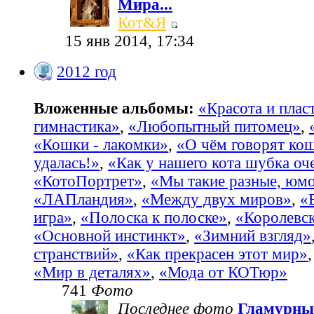
Мира...
Кот&Я
15 янв 2014, 17:34
2012 год
Вложенные альбомы:
«Красота и пласт
гимнастика»
,
«Любопытный питомец»
,
«Кошки - лакомки»
,
«О чём говорят ко
удалась!»
,
«Как у нашего кота шубка оч
«КотоПортрет»
,
«Мы такие разные, юм
«ЛАПландия»
,
«Между двух миров»
,
«
игра»
,
«Полоска к полоске»
,
«Королевс
«Основной инстинкт»
,
«Зимний взгляд»
странствий»
,
«Как прекрасен этот мир»
«Мир в деталях»
,
«Мода от КОТюр»
741
Фото
Последнее фото
Гламурны