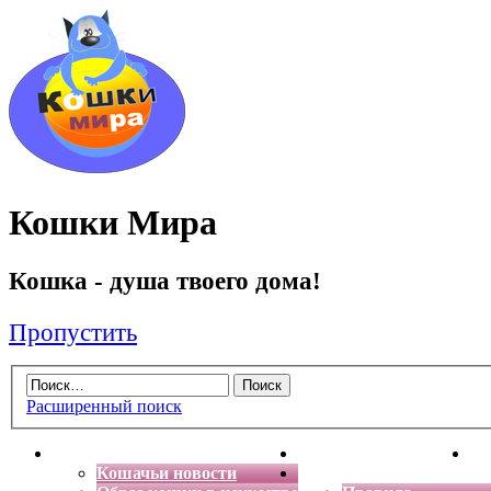
Кошки Мира
Кошка - душа твоего дома!
Пропустить
Расширенный поиск
Главная
Энциклопедия кошек
Де
Кошачьи новости
Форум