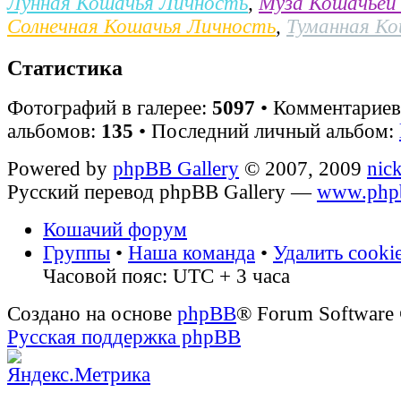
Лунная Кошачья Личность
,
Муза Кошачьей
Солнечная Кошачья Личность
,
Туманная К
Статистика
Фотографий в галерее:
5097
• Комментарие
альбомов:
135
• Последний личный альбом:
Powered by
phpBB Gallery
© 2007, 2009
nic
Русский перевод phpBB Gallery —
www.phpb
Кошачий форум
Группы
•
Наша команда
•
Удалить cooki
Часовой пояс: UTC + 3 часа
Создано на основе
phpBB
® Forum Software
Русская поддержка phpBB