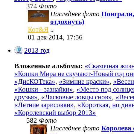
374
Фото
Последнее фото
Поиграли,
отдохнуть)
Кот&Я
01 дек 2014, 17:56
2013 год
Вложенные альбомы:
«Сказочная жиз
«Кошки Мира не скучают-Новый год он
«ДисКОТека»
,
«Зимние краски»
,
«Весен
«Кошки - зазнайки»
,
«Место под солнц
друзья»
,
«Ласковые ловцы снов»
,
«Весе
«Летние зарисовки»
,
«Короткая, но див
«Королевский выбор 2013»
582
Фото
Последнее фото
Королева