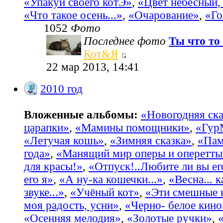
«Упакуй своего котЭ»
,
«Цвет небесный, 
«Что такое осень...»
,
«Очарование»
,
«Го
1052
Фото
Последнее фото
Ты что то 
Кот&Я
22 мар 2013, 14:41
2010 год
Вложенные альбомы:
«Новогодняя ска
царапки»
,
«Мамины помощники»
,
«Гур
«Летучая кошь»
,
«Зимняя сказка»
,
«Пам
года»
,
«Манящий мир оперы и оперетты
для красы!»
,
«Отпуск!..Любите ли вы ег
его я»
,
«А ну-ка кошечки...»
,
«Весна... 
звуке...»
,
«Учёный кот»
,
«Эти смешные 
моя радость, усни»
,
«Черно- белое кино
«Осенняя мелодия»
,
«Золотые ручки»
,